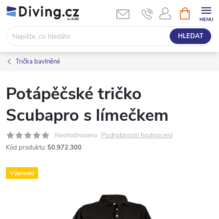
Přejít
NÁKUPNÍ
KOŠÍK
na
obsah
HLEDAT
Trička bavlněné
Potápěčské tričko
Scubapro s límečkem
Podrobnosti hodnocení
Neohodnoceno
Kód produktu:
50.972.300
Výprodej