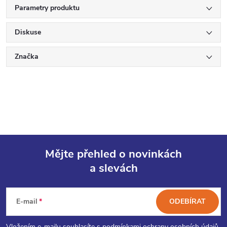
Parametry produktu
Diskuse
Značka
Mějte přehled o novinkách
a slevách
Z
á
E-mail
ODEBÍRAT
Vložením e-mailu souhlasíte s
podmínkami ochrany osobních údajů