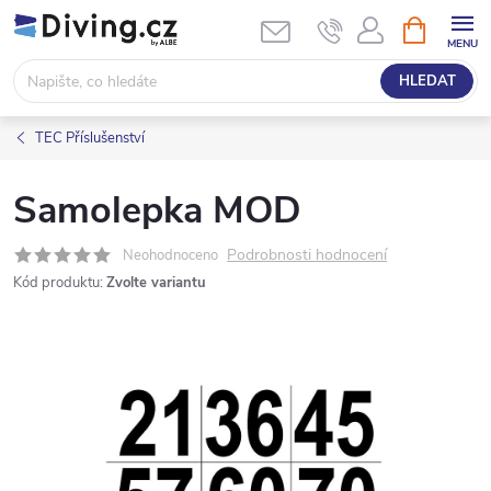
Přejít
NÁKUPNÍ
KOŠÍK
na
obsah
HLEDAT
TEC Příslušenství
Samolepka MOD
Podrobnosti hodnocení
Neohodnoceno
Kód produktu:
Zvolte variantu