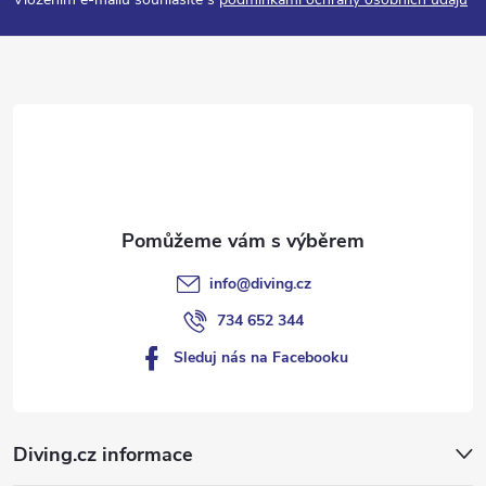
p
a
t
í
info
@
diving.cz
734 652 344
Sleduj nás na Facebooku
Diving.cz informace