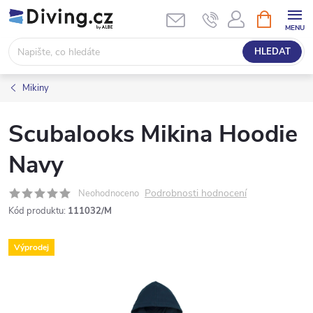
Přejít
NÁKUPNÍ
KOŠÍK
na
obsah
HLEDAT
Mikiny
Scubalooks Mikina Hoodie
Navy
Podrobnosti hodnocení
Neohodnoceno
Kód produktu:
111032/M
Výprodej