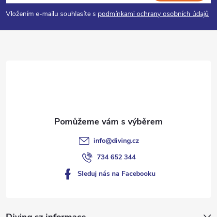
p
Vložením e-mailu souhlasíte s
podmínkami ochrany osobních údajů
a
t
í
info
@
diving.cz
734 652 344
Sleduj nás na Facebooku
Diving.cz informace