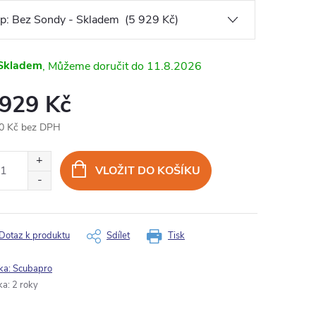
Skladem
11.8.2026
 929 Kč
0 Kč bez DPH
ná
:
VLOŽIT DO KOŠÍKU
Dotaz k produktu
Sdílet
Tisk
ka:
Scubapro
ka
:
2 roky