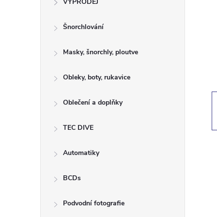
VÝPRODEJ
t
Šnorchlování
r
a
Masky, šnorchly, ploutve
n
Obleky, boty, rukavice
n
Oblečení a doplňky
í
TEC DIVE
p
Automatiky
a
BCDs
n
Podvodní fotografie