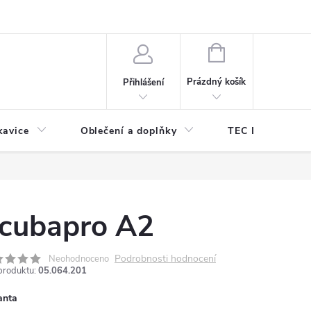
odmínky ochrany osobních údajů
Odstoupení od kupní smlouvy
NÁKUPNÍ
KOŠÍK
Prázdný košík
Přihlášení
kavice
Oblečení a doplňky
TEC DIVE
cubapro A2
Podrobnosti hodnocení
Neohodnoceno
produktu:
05.064.201
anta