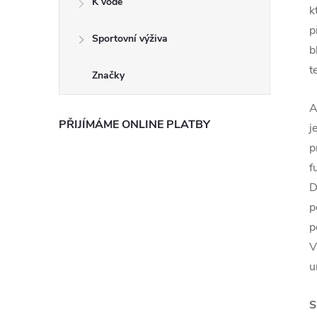
K vodě
k
p
Sportovní výživa
b
t
Značky
A
PŘIJÍMÁME ONLINE PLATBY
j
p
f
D
p
p
V
u
S