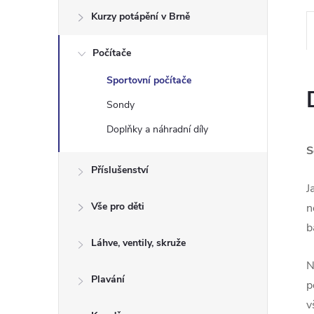
e
Kurzy potápění v Brně
l
Počítače
Sportovní počítače
Sondy
Doplňky a náhradní díly
S
Příslušenství
J
Vše pro děti
n
b
Láhve, ventily, skruže
N
Plavání
p
v