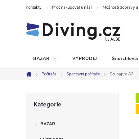
Přejít
Kontakty
Proč nakupovat u nás?
Možnosti dopravy a
na
obsah
BAZAR
VÝPRODEJ
Šnorchlován
Počítače
Sportovní počítače
Scubapro A2
Domů
P
Přeskočit
Kategorie
kategorie
o
BAZAR
s