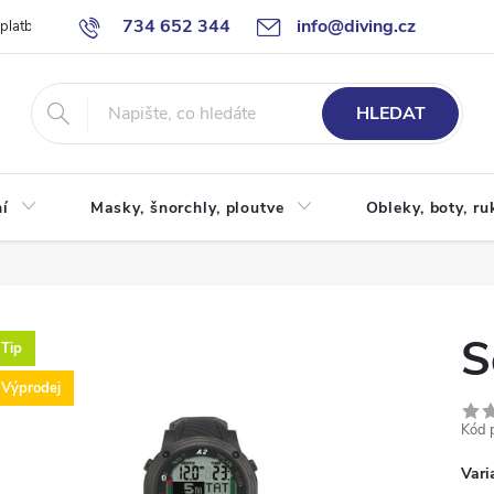
734 652 344
info@diving.cz
 platby
Jak nakupovat
Obchodní podmínky
Reklamace
P
HLEDAT
í
Masky, šnorchly, ploutve
Obleky, boty, ru
S
Tip
Výprodej
Kód 
Vari