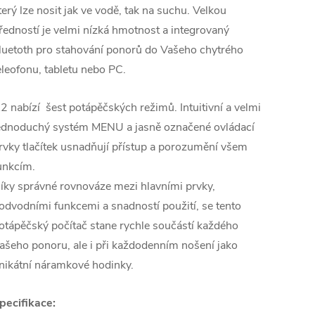
terý lze nosit jak ve vodě, tak na suchu. Velkou
ředností je velmi nízká hmotnost a integrovaný
luetoth pro stahování ponorů do Vašeho chytrého
eleofonu, tabletu nebo PC.
2 nabízí
šest potápěčských režimů.
Intuitivní a velmi
ednoduchý systém MENU a
jasně označené ovládací
rvky tlačítek usnadňují přístup a porozumění všem
unkcím.
íky správné rovnováze mezi hlavními prvky,
odvodními funkcemi a snadností
použití, se tento
otápěčský počítač stane rychle součástí každého
ašeho ponoru, ale i při každodenním nošení jako
nikátní náramkové hodinky.
pecifikace: