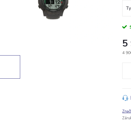
5
4 90
Měr
cena
Znač
Záru