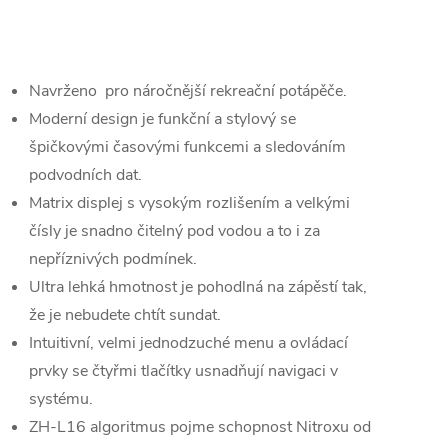
Navrženo pro náročnější rekreační potápěče.
Moderní design je funkční a stylový se
špičkovými časovými funkcemi a
sledováním
podvodních dat.
Matrix displej s vysokým rozlišením a velkými
čísly je snadno čitelný pod vodou a to i
za
nepříznivých podmínek.
Ultra lehká hmotnost je
pohodlná na zápěstí tak,
že je nebudete chtít sundat.
Intuitivní, velmi jednodzuché menu a ovládací
prvky se čtyřmi tlačítky usnadňují navigaci v
systému.
ZH-L16 algoritmus pojme schopnost Nitroxu od