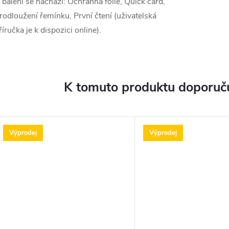
 balení se nachází: Ochranná fólie, Quick card,
rodloužení řemínku, První čtení (uživatelská
říručka je k dispozici online).
K tomuto produktu doporuču
Výprodej
Výprodej