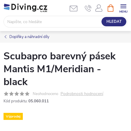
Přejít
NÁKUPNÍ
KOŠÍK
na
obsah
HLEDAT
Doplňky a náhradní díly
Scubapro barevný pásek
Mantis M1/Meridian -
black
Podrobnosti hodnocení
Neohodnoceno
Kód produktu:
05.060.011
Výprodej