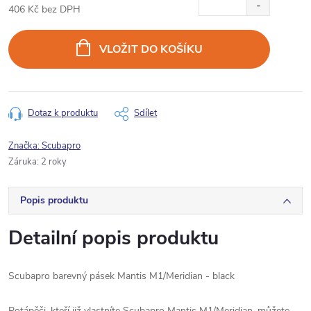
406 Kč bez DPH
Měrná
cena:
VLOŽIT DO KOŠÍKU
Dotaz k produktu
Sdílet
Značka:
Scubapro
Záruka
:
2 roky
Popis produktu
Detailní popis produktu
Scubapro barevný pásek Mantis M1/Meridian - black
Potápěči, kteří již vlastníte Scubapro Mantis M1/Meridian, můžete