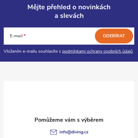
Mějte přehled o novinkách
a slevách
Z
á
E-mail
ODEBÍRAT
p
Vložením e-mailu souhlasíte s
podmínkami ochrany osobních údajů
a
t
í
info
@
diving.cz