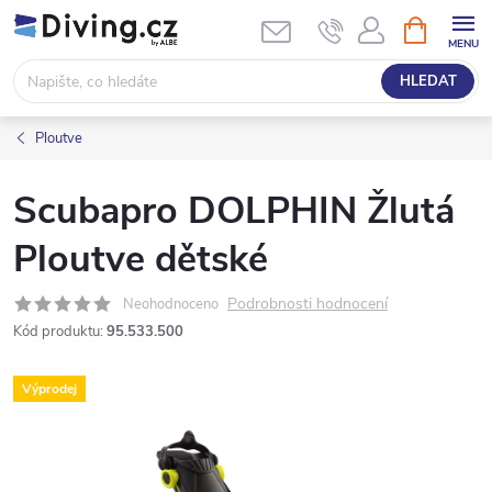
Přejít
NÁKUPNÍ
KOŠÍK
na
obsah
HLEDAT
Ploutve
Scubapro DOLPHIN Žlutá
Ploutve dětské
Podrobnosti hodnocení
Neohodnoceno
Kód produktu:
95.533.500
Výprodej