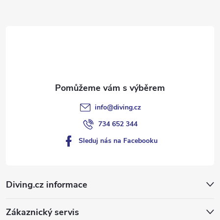
a
t
í
info
@
diving.cz
734 652 344
Sleduj nás na Facebooku
Diving.cz informace
Zákaznický servis