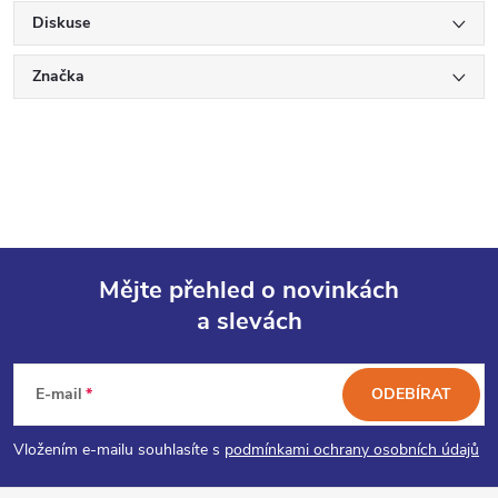
Diskuse
Značka
Mějte přehled o novinkách
a slevách
Z
á
E-mail
ODEBÍRAT
p
Vložením e-mailu souhlasíte s
podmínkami ochrany osobních údajů