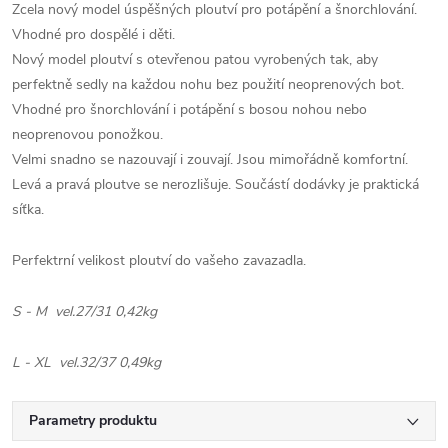
Zcela nový model úspěšných ploutví pro potápění a šnorchlování.
Vhodné pro dospělé i děti.
Nový model ploutví s otevřenou patou vyrobených tak, aby
perfektně sedly na každou nohu bez použití neoprenových bot.
Vhodné pro šnorchlování i potápění s bosou nohou nebo
neoprenovou ponožkou.
Velmi snadno se nazouvají i zouvají. Jsou mimořádně komfortní.
Levá a pravá ploutve se nerozlišuje. Součástí dodávky je praktická
síťka.
Perfektrní velikost ploutví do vašeho zavazadla.
S - M vel.27/31 0,42kg
L - XL vel.32/37 0,49kg
Parametry produktu