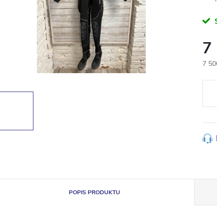
7
7 50
Měr
cena
POPIS PRODUKTU