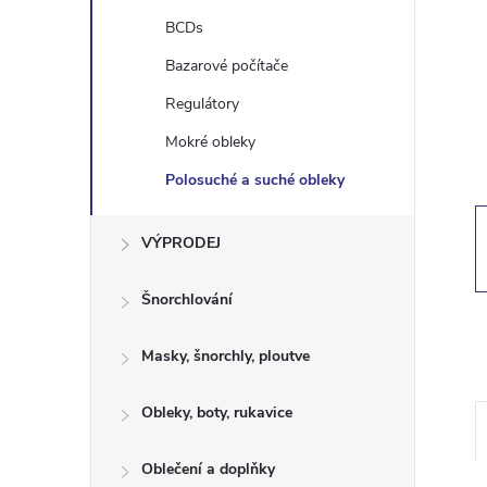
t
BCDs
r
Bazarové počítače
Regulátory
a
Mokré obleky
n
Polosuché a suché obleky
n
VÝPRODEJ
í
Šnorchlování
p
Masky, šnorchly, ploutve
a
Obleky, boty, rukavice
n
Oblečení a doplňky