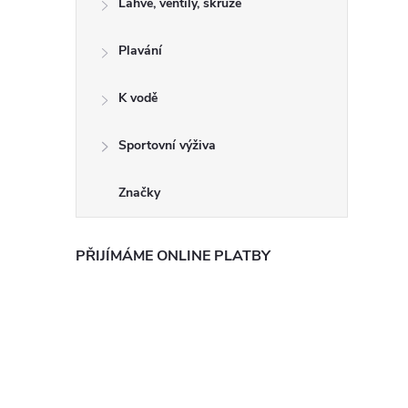
Láhve, ventily, skruže
Plavání
K vodě
Sportovní výživa
Značky
PŘIJÍMÁME ONLINE PLATBY