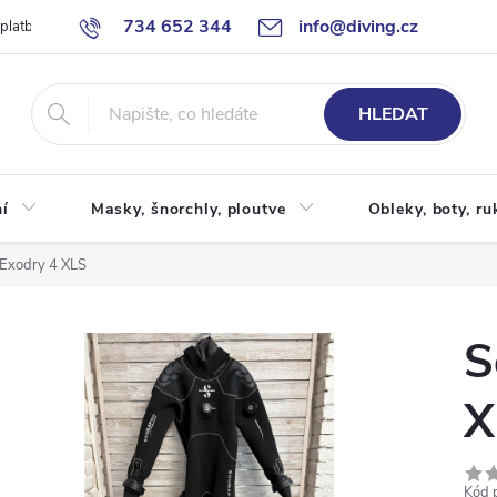
734 652 344
info@diving.cz
 platby
Jak nakupovat
Obchodní podmínky
Reklamace
P
HLEDAT
í
Masky, šnorchly, ploutve
Obleky, boty, ru
Exodry 4 XLS
S
X
Kód 