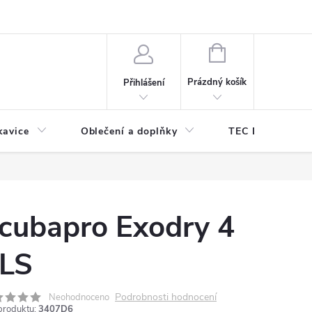
odmínky ochrany osobních údajů
Odstoupení od kupní smlouvy
NÁKUPNÍ
KOŠÍK
Prázdný košík
Přihlášení
kavice
Oblečení a doplňky
TEC DIVE
cubapro Exodry 4
LS
Podrobnosti hodnocení
Neohodnoceno
produktu:
3407D6