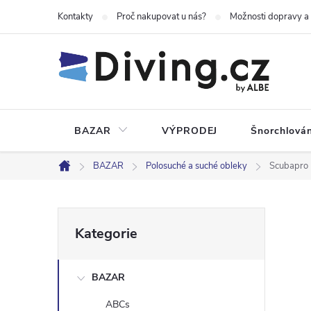
Přejít
Kontakty
Proč nakupovat u nás?
Možnosti dopravy a
na
obsah
BAZAR
VÝPRODEJ
Šnorchlován
BAZAR
Polosuché a suché obleky
Scubapro 
Domů
P
Přeskočit
Kategorie
kategorie
o
BAZAR
s
ABCs