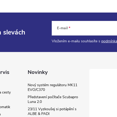
E-mail
a slevách
Vložením e-mailu souhlasíte s
podmínka
rvis
Novinky
Nový systém regulátoru MK11
EVO/C370
a cesty
Představení počítače Scubapro
Luna 2.0
omatik
23/11 Vyzkoušej si potápění s
ALBE & PADI
m