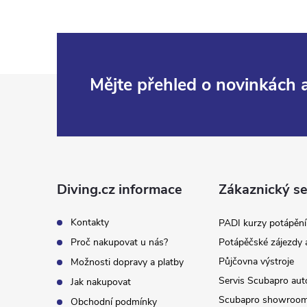
Z
Mějte přehled o novinkách
á
p
a
Diving.cz informace
Zákaznický se
t
Kontakty
PADI kurzy potápění
Proč nakupovat u nás?
Potápěčské zájezdy 
í
Půjčovna výstroje
Možnosti dopravy a platby
Servis Scubapro aut
Jak nakupovat
Scubapro showroo
Obchodní podmínky