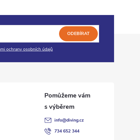
ODEBÍRAT
mi ochrany osobních údajů
info
@
diving.cz
734 652 344