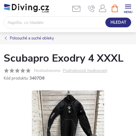
Přejít
NÁKUPNÍ
KOŠÍK
na
obsah
HLEDAT
Polosuché a suché obleky
Scubapro Exodry 4 XXXL
Podrobnosti hodnocení
Neohodnoceno
Kód produktu:
3407D8