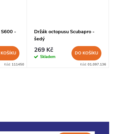
 S600 -
Držák octopusu Scubapro -
Náuste
šedý
269 Kč
171 K
 KOŠÍKU
DO KOŠÍKU
Skladem
Sklad
Kód:
111450
Kód:
01.097.136