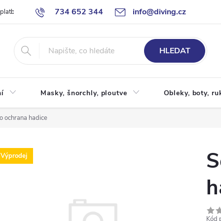
734 652 344
info@diving.cz
 platby
Jak nakupovat
Obchodní podmínky
Reklamace
P
HLEDAT
í
Masky, šnorchly, ploutve
Obleky, boty, ru
o ochrana hadice
S
Výprodej
h
Kód 