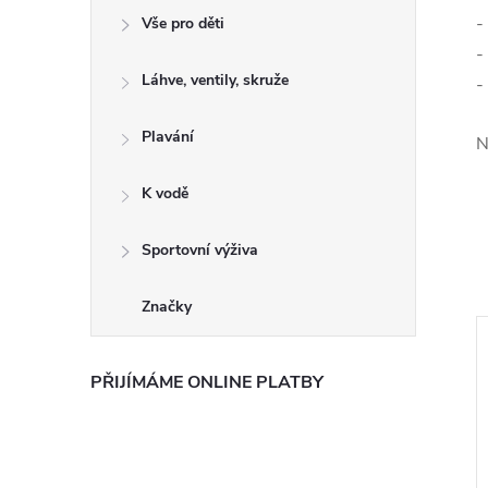
-
Vše pro děti
-
Láhve, ventily, skruže
-
Plavání
N
K vodě
Sportovní výživa
Značky
Výprodej
PŘIJÍMÁME ONLINE PLATBY