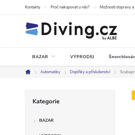
Přejít
Kontakty
Proč nakupovat u nás?
Možnosti dopravy a
na
obsah
BAZAR
VÝPRODEJ
Šnorchlován
Automatiky
Doplňky a příslušenství
Scubapr
Domů
P
Přeskočit
Kategorie
kategorie
o
BAZAR
s