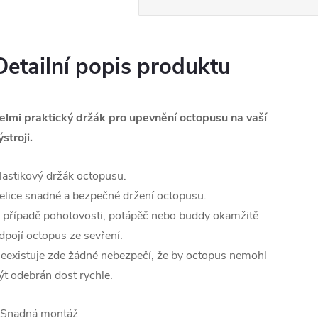
Detailní popis produktu
elmi praktický držák pro upevnění octopusu na vaší
ýstroji.
lastikový držák octopusu.
elice snadné a bezpečné držení octopusu.
 případě pohotovosti, potápěč nebo buddy okamžitě
dpojí octopus ze sevření.
eexistuje zde žádné nebezpečí, že by octopus nemohl
ýt odebrán dost rychle.
 Snadná montáž