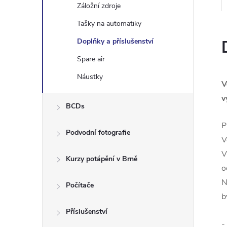
e
Záložní zdroje
Tašky na automatiky
l
Doplňky a příslušenství
Spare air
Náustky
V
v
BCDs
P
Podvodní fotografie
V
V
Kurzy potápění v Brně
o
N
Počítače
b
Příslušenství
-