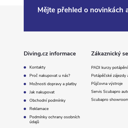
Z
Mějte přehled o novinkách
á
p
a
Diving.cz informace
Zákaznický se
t
Kontakty
PADI kurzy potápění
Proč nakupovat u nás?
Potápěčské zájezdy 
í
Půjčovna výstroje
Možnosti dopravy a platby
Servis Scubapro aut
Jak nakupovat
Scubapro showroo
Obchodní podmínky
Reklamace
Podmínky ochrany osobních
údajů