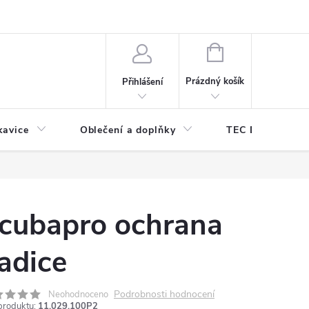
odmínky ochrany osobních údajů
Odstoupení od kupní smlouvy
NÁKUPNÍ
KOŠÍK
Prázdný košík
Přihlášení
kavice
Oblečení a doplňky
TEC DIVE
cubapro ochrana
adice
Podrobnosti hodnocení
Neohodnoceno
produktu:
11.029.100P2