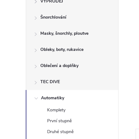
VÝPRODEJ
t
Šnorchlování
r
a
Masky, šnorchly, ploutve
n
Obleky, boty, rukavice
n
Oblečení a doplňky
í
TEC DIVE
p
Automatiky
Komplety
a
První stupně
n
Druhé stupně