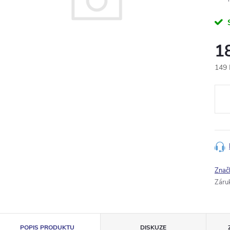
1
149 
Měr
cena
Znač
Záru
POPIS PRODUKTU
DISKUZE