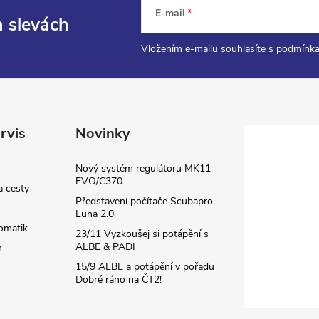
E-mail
a slevách
Vložením e-mailu souhlasíte s
podmínka
rvis
Novinky
Nový systém regulátoru MK11
EVO/C370
a cesty
Představení počítače Scubapro
Luna 2.0
omatik
23/11 Vyzkoušej si potápění s
ALBE & PADI
m
15/9 ALBE a potápění v pořadu
Dobré ráno na ČT2!