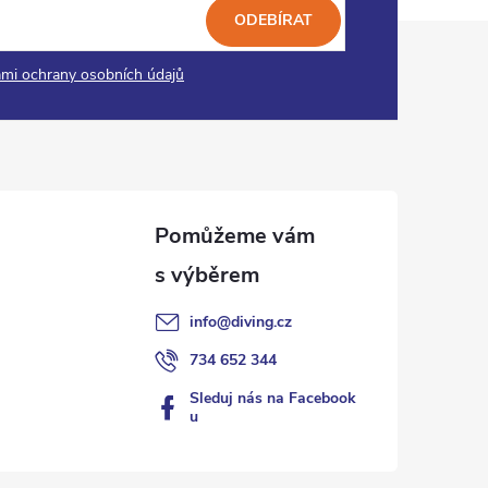
ODEBÍRAT
mi ochrany osobních údajů
info
@
diving.cz
734 652 344
Sleduj nás na Facebook
u