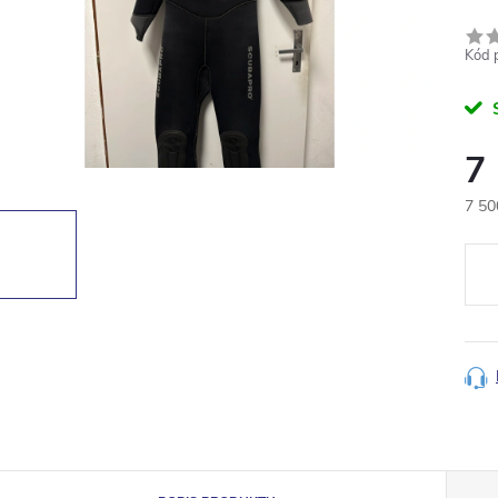
Kód 
7
7 50
Měr
cena