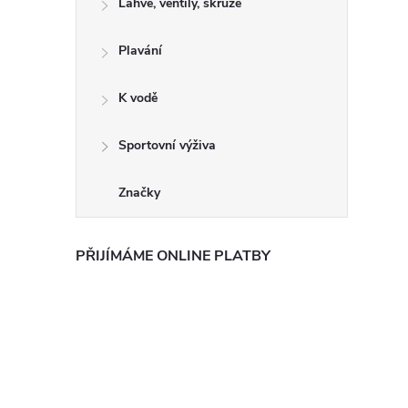
Láhve, ventily, skruže
Plavání
K vodě
Sportovní výživa
Značky
PŘIJÍMÁME ONLINE PLATBY