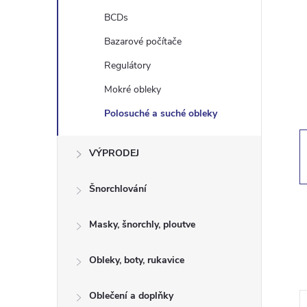
t
BCDs
r
Bazarové počítače
Regulátory
a
Mokré obleky
n
Polosuché a suché obleky
n
VÝPRODEJ
í
Šnorchlování
p
Masky, šnorchly, ploutve
a
Obleky, boty, rukavice
n
Oblečení a doplňky