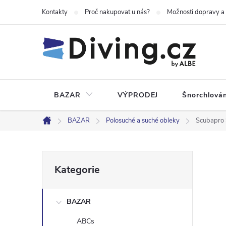
Přejít
Kontakty
Proč nakupovat u nás?
Možnosti dopravy a
na
obsah
BAZAR
VÝPRODEJ
Šnorchlován
BAZAR
Polosuché a suché obleky
Scubapro 
Domů
P
Přeskočit
Kategorie
kategorie
o
BAZAR
s
ABCs