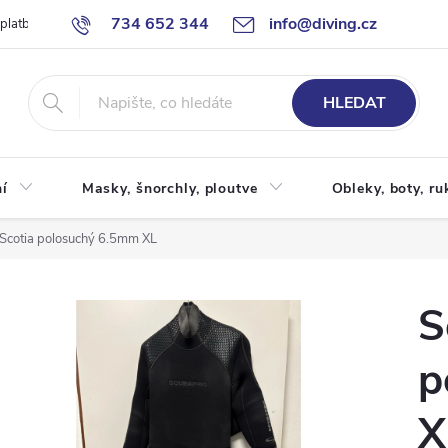
734 652 344
info@diving.cz
 platby
Jak nakupovat
Obchodní podmínky
Reklamace
P
HLEDAT
í
Masky, šnorchly, ploutve
Obleky, boty, ru
Scotia polosuchý 6.5mm XL
S
p
X