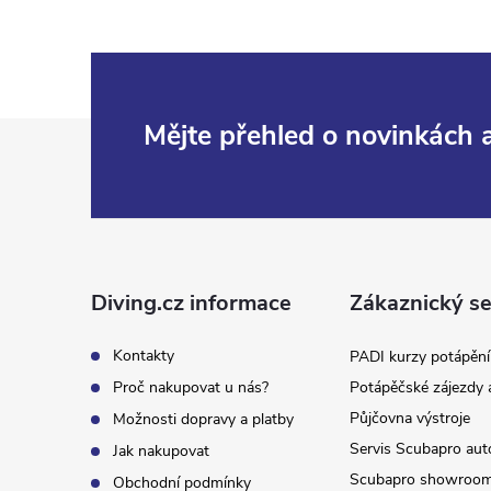
Z
Mějte přehled o novinkách
á
p
a
Diving.cz informace
Zákaznický se
t
Kontakty
PADI kurzy potápění
Proč nakupovat u nás?
Potápěčské zájezdy 
í
Půjčovna výstroje
Možnosti dopravy a platby
Servis Scubapro aut
Jak nakupovat
Scubapro showroo
Obchodní podmínky