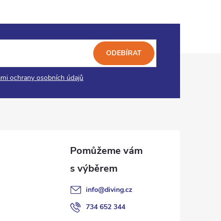
ODEBÍRAT
mi ochrany osobních údajů
info
@
diving.cz
734 652 344