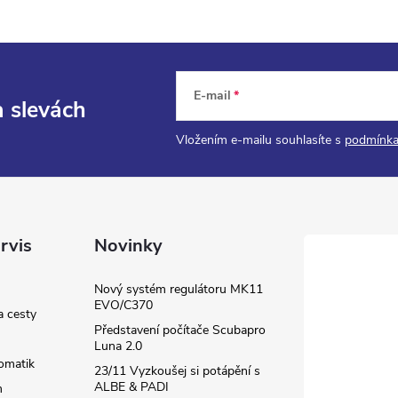
E-mail
a slevách
Vložením e-mailu souhlasíte s
podmínka
rvis
Novinky
Nový systém regulátoru MK11
EVO/C370
a cesty
Představení počítače Scubapro
Luna 2.0
omatik
23/11 Vyzkoušej si potápění s
ALBE & PADI
m