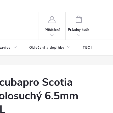
odmínky ochrany osobních údajů
Odstoupení od kupní smlouvy
NÁKUPNÍ
KOŠÍK
Prázdný košík
Přihlášení
kavice
Oblečení a doplňky
TEC DIVE
cubapro Scotia
olosuchý 6.5mm
L