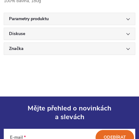
100% bavlna, 180g
Parametry produktu
Diskuse
Značka
Mějte přehled o novinkách
a slevách
Z
á
E-mail
ODEBÍRAT