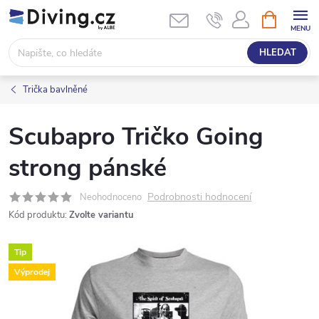
Přejít
NÁKUPNÍ
KOŠÍK
na
obsah
HLEDAT
Trička bavlněné
Scubapro Tričko Going
strong pánské
Podrobnosti hodnocení
Neohodnoceno
Kód produktu:
Zvolte variantu
Tip
Výprodej