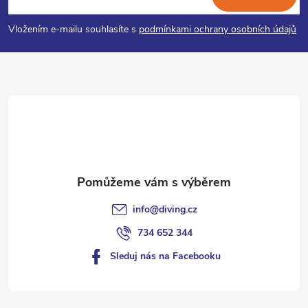
p
Vložením e-mailu souhlasíte s
podmínkami ochrany osobních údajů
a
t
í
info
@
diving.cz
734 652 344
Sleduj nás na Facebooku