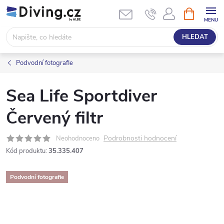
Přejít
NÁKUPNÍ
KOŠÍK
na
obsah
HLEDAT
Podvodní fotografie
Sea Life Sportdiver
Červený filtr
Podrobnosti hodnocení
Neohodnoceno
Kód produktu:
35.335.407
Podvodní fotografie