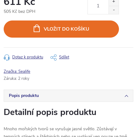
611 Kč
505 Kč bez DPH
Měrná
cena:
VLOŽIT DO KOŠÍKU
Dotaz k produktu
Sdílet
Značka:
Sealife
Záruka
:
2 roky
Popis produktu
Detailní popis produktu
Mnoho mořských tvorů se vyrušuje jasné světlo. Zůstávají v
temných stínech a štěrbinách nebo se vydávají ven pouze ve tmě.