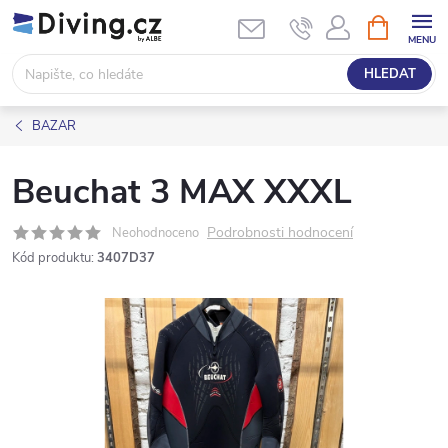
Přejít
NÁKUPNÍ
KOŠÍK
na
obsah
HLEDAT
BAZAR
Beuchat 3 MAX XXXL
Podrobnosti hodnocení
Neohodnoceno
Kód produktu:
3407D37