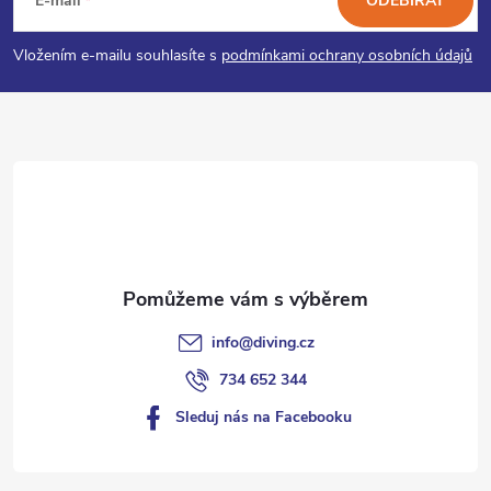
á
E-mail
ODEBÍRAT
p
Vložením e-mailu souhlasíte s
podmínkami ochrany osobních údajů
a
t
í
info
@
diving.cz
734 652 344
Sleduj nás na Facebooku