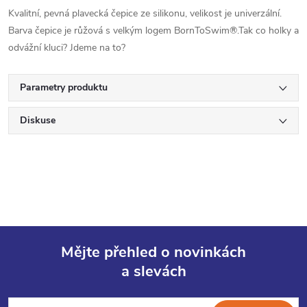
Kvalitní, pevná plavecká čepice ze silikonu, velikost je univerzální.
Barva čepice je růžová s velkým logem BornToSwim®.Tak co holky a
odvážní kluci? Jdeme na to?
Parametry produktu
Diskuse
Mějte přehled o novinkách
a slevách
Z