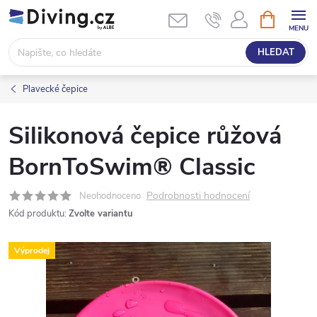
Přejít
NÁKUPNÍ
KOŠÍK
na
obsah
HLEDAT
Plavecké čepice
Silikonová čepice růžová
BornToSwim® Classic
Podrobnosti hodnocení
Neohodnoceno
Kód produktu:
Zvolte variantu
Výprodej