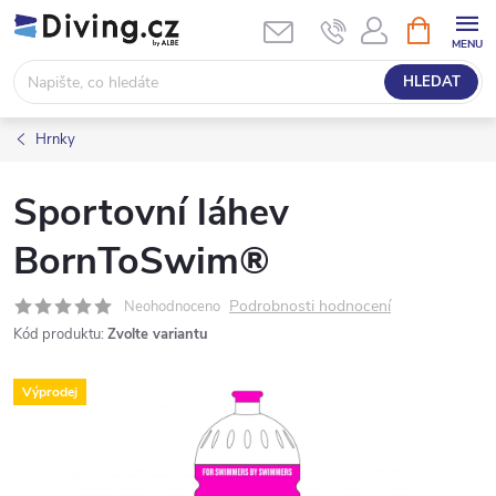
Přejít
NÁKUPNÍ
KOŠÍK
na
obsah
HLEDAT
Hrnky
Sportovní láhev
BornToSwim®
Podrobnosti hodnocení
Neohodnoceno
Kód produktu:
Zvolte variantu
Výprodej