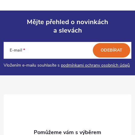
Mějte přehled o novinkách
a slevách
Z
á
E-mail
ODEBÍRAT
p
Vložením e-mailu souhlasíte s
podmínkami ochrany osobních údajů
a
t
í