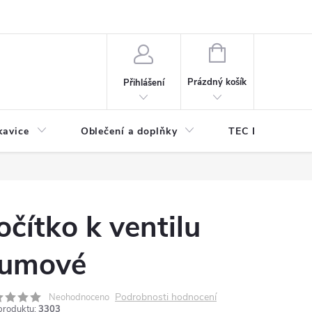
odmínky ochrany osobních údajů
Odstoupení od kupní smlouvy
NÁKUPNÍ
KOŠÍK
Prázdný košík
Přihlášení
kavice
Oblečení a doplňky
TEC DIVE
očítko k ventilu
umové
Podrobnosti hodnocení
Neohodnoceno
produktu:
3303