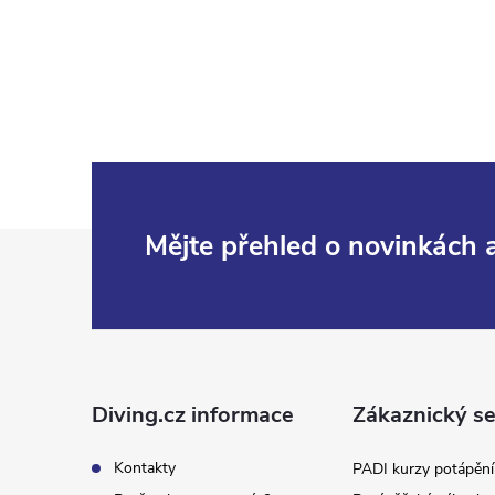
Z
Mějte přehled o novinkách
á
p
a
Diving.cz informace
Zákaznický se
t
Kontakty
PADI kurzy potápění