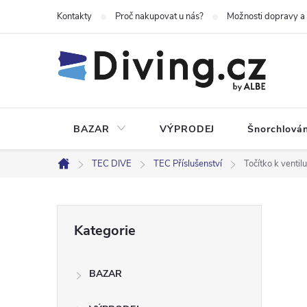
Přejít
Kontakty
Proč nakupovat u nás?
Možnosti dopravy a
na
obsah
BAZAR
VÝPRODEJ
Šnorchlován
TEC DIVE
TEC Příslušenství
Točítko k venti
Domů
P
Přeskočit
Kategorie
kategorie
o
BAZAR
s