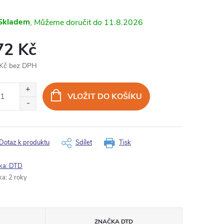
Skladem
11.8.2026
72 Kč
Kč bez DPH
ná
:
VLOŽIT DO KOŠÍKU
Dotaz k produktu
Sdílet
Tisk
ka:
DTD
ka
:
2 roky
ZNAČKA
DTD