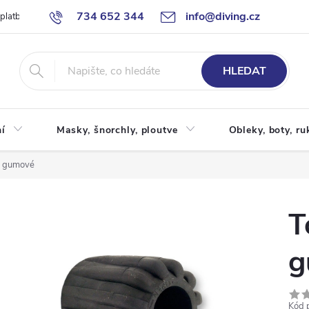
734 652 344
info@diving.cz
 platby
Jak nakupovat
Obchodní podmínky
Reklamace
P
HLEDAT
í
Masky, šnorchly, ploutve
Obleky, boty, ru
lu gumové
T
g
Kód 