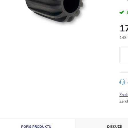
1
142 
Měr
cena
Znač
Záru
POPIS PRODUKTU
DISKUZE