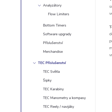
Analyzátory
s
v
Flow Limiters
Bottom Timers
T
d
Software upgrady
p
Příslušenství
m
Merchandise
v
TEC Příslušenství
TEC Světla
Šipky
TEC Karabiny
TEC Manometry a kompasy
TEC Reely / navijáky