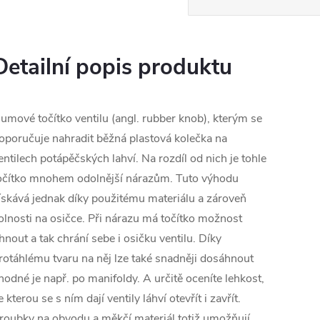
Detailní popis produktu
umové točítko ventilu (angl. rubber knob), kterým se
oporučuje nahradit běžná plastová kolečka na
entilech potápěčských lahví. Na rozdíl od nich je tohle
očítko mnohem odolnější nárazům. Tuto výhodu
ískává jednak díky použitému materiálu a zároveň
olnosti na osičce. Při nárazu má točítko možnost
hnout a tak chrání sebe i osičku ventilu. Díky
rotáhlému tvaru na něj lze také snadněji dosáhnout
hodné je např. po manifoldy. A určitě oceníte lehkost,
e kterou se s ním dají ventily láhví otevřít i zavřít.
roubky na obvodu a měkčí materiál totiž umožňují