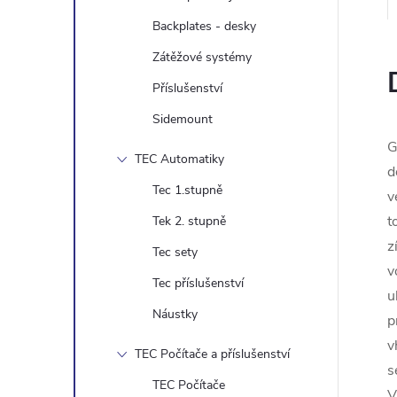
e
Backplates - desky
l
Zátěžové systémy
Příslušenství
Sidemount
G
TEC Automatiky
d
Tec 1.stupně
v
t
Tek 2. stupně
z
Tec sety
v
Tec příslušenství
u
Náustky
p
v
TEC Počítače a příslušenství
s
TEC Počítače
V