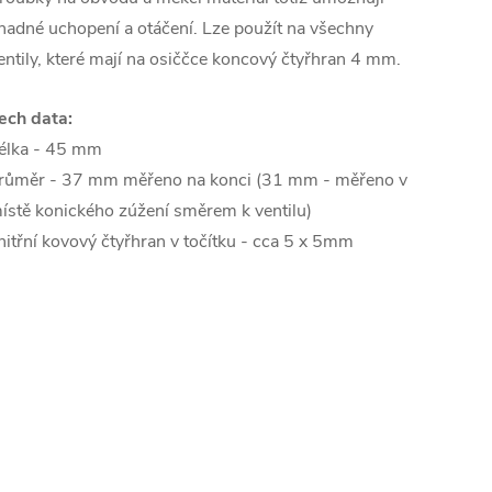
nadné uchopení a otáčení. Lze použít na všechny
entily, které mají na osiččce koncový čtyřhran 4 mm.
ech data:
élka - 45 mm
růměr - 37 mm měřeno na konci (31 mm - měřeno v
ístě konického zúžení směrem k ventilu)
nitřní kovový čtyřhran v točítku - cca 5 x 5mm