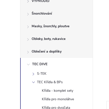
VÝPRODEJ
t
Šnorchlování
r
a
Masky, šnorchly, ploutve
n
Obleky, boty, rukavice
n
Oblečení a doplňky
í
TEC DIVE
S-TEK
p
TEC Křídla & BPs
a
Křídla - komplet sety
n
Křídla pro monoláhve
Křídla pro dvojčata