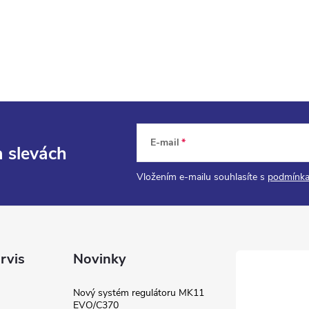
E-mail
a slevách
Vložením e-mailu souhlasíte s
podmínka
rvis
Novinky
Nový systém regulátoru MK11
EVO/C370