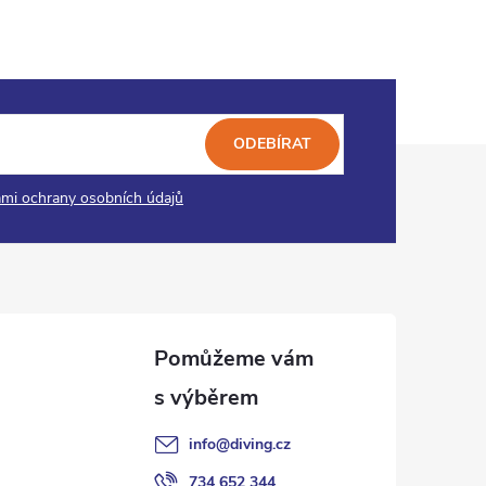
ODEBÍRAT
mi ochrany osobních údajů
info
@
diving.cz
734 652 344