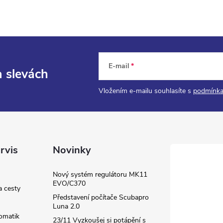
E-mail
a slevách
Vložením e-mailu souhlasíte s
podmínka
rvis
Novinky
Nový systém regulátoru MK11
EVO/C370
a cesty
Představení počítače Scubapro
Luna 2.0
omatik
23/11 Vyzkoušej si potápění s