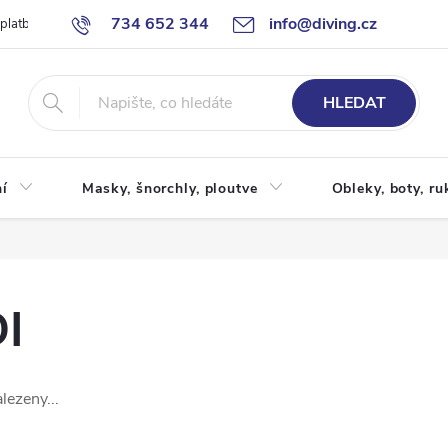
734 652 344
info@diving.cz
 platby
Jak nakupovat
Obchodní podmínky
Reklamace
P
HLEDAT
í
Masky, šnorchly, ploutve
Obleky, boty, ru
I
lezeny...