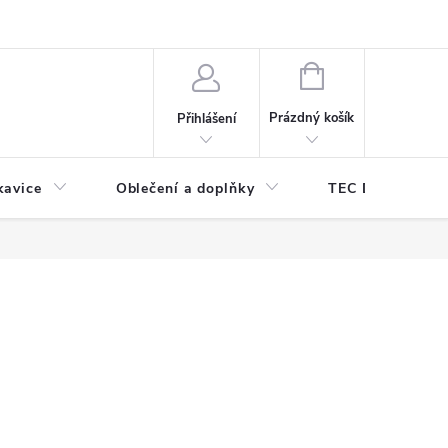
odmínky ochrany osobních údajů
Odstoupení od kupní smlouvy
NÁKUPNÍ
KOŠÍK
Prázdný košík
Přihlášení
kavice
Oblečení a doplňky
TEC DIVE