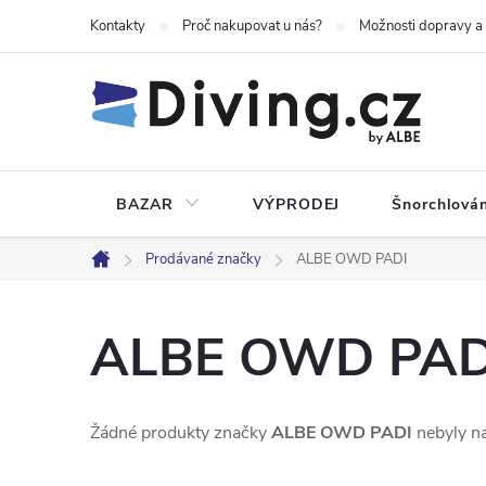
Přejít
Kontakty
Proč nakupovat u nás?
Možnosti dopravy a
na
obsah
BAZAR
VÝPRODEJ
Šnorchlován
Prodávané značky
ALBE OWD PADI
Domů
ALBE OWD PAD
Žádné produkty značky
ALBE OWD PADI
nebyly na