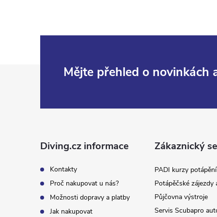
Z
Mějte přehled o novinkách
á
p
a
Diving.cz informace
Zákaznický se
t
Kontakty
PADI kurzy potápění
Proč nakupovat u nás?
Potápěčské zájezdy 
í
Půjčovna výstroje
Možnosti dopravy a platby
Servis Scubapro aut
Jak nakupovat