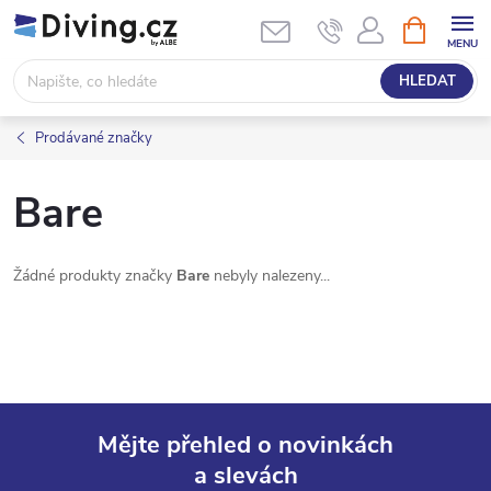
Přejít
NÁKUPNÍ
KOŠÍK
na
obsah
HLEDAT
Prodávané značky
Bare
Žádné produkty značky
Bare
nebyly nalezeny...
Mějte přehled o novinkách
a slevách