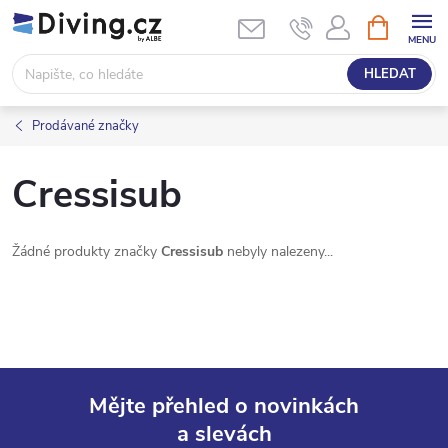
Přejít
NÁKUPNÍ
KOŠÍK
na
obsah
HLEDAT
Prodávané značky
Cressisub
Žádné produkty značky
Cressisub
nebyly nalezeny...
Mějte přehled o novinkách
a slevách