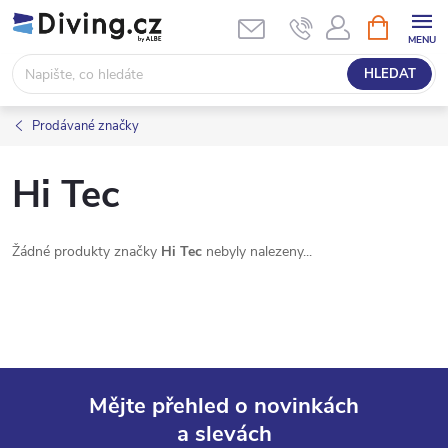
Přejít
NÁKUPNÍ
KOŠÍK
na
obsah
HLEDAT
Prodávané značky
Hi Tec
Žádné produkty značky
Hi Tec
nebyly nalezeny...
Mějte přehled o novinkách
a slevách