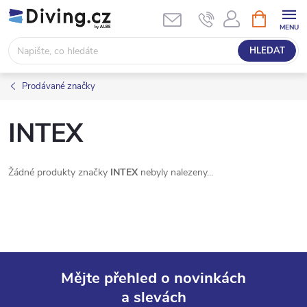
Přejít
NÁKUPNÍ
KOŠÍK
na
obsah
HLEDAT
Prodávané značky
INTEX
Žádné produkty značky
INTEX
nebyly nalezeny...
Mějte přehled o novinkách
a slevách