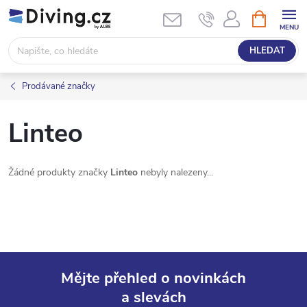
Přejít
NÁKUPNÍ
KOŠÍK
na
obsah
HLEDAT
Prodávané značky
Linteo
Žádné produkty značky
Linteo
nebyly nalezeny...
Mějte přehled o novinkách
a slevách