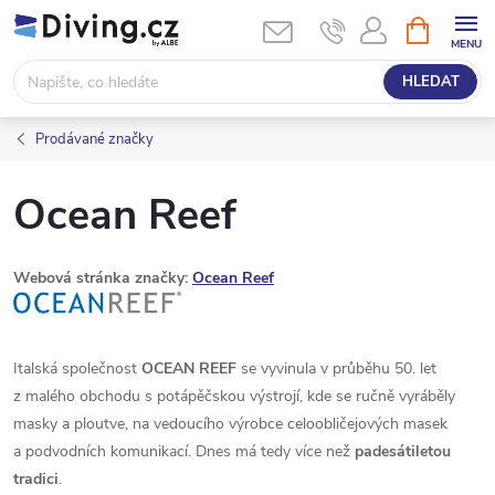
Přejít
NÁKUPNÍ
KOŠÍK
na
obsah
HLEDAT
Prodávané značky
Ocean Reef
Webová stránka značky:
Ocean Reef
Italská společnost
OCEAN REEF
se vyvinula v průběhu 50. let
z malého obchodu s potápěčskou výstrojí, kde se ručně vyráběly
masky a ploutve, na vedoucího výrobce celoobličejových masek
a podvodních komunikací. Dnes má tedy více než
padesátiletou
tradici
.