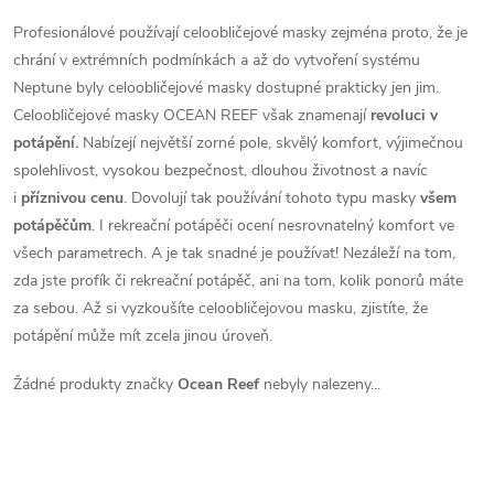
Profesionálové používají celoobličejové masky zejména proto, že je
chrání v extrémních podmínkách a až do vytvoření systému
Neptune byly celoobličejové masky dostupné prakticky jen jim.
Celoobličejové masky OCEAN REEF však znamenají
revoluci v
potápění.
Nabízejí největší zorné pole, skvělý komfort, výjimečnou
spolehlivost, vysokou bezpečnost, dlouhou životnost a navíc
i
příznivou cenu
. Dovolují tak používání tohoto typu masky
všem
potápěčům
. I rekreační potápěči ocení nesrovnatelný komfort ve
všech parametrech. A je tak snadné je používat! Nezáleží na tom,
zda jste profík či rekreační potápěč, ani na tom, kolik ponorů máte
za sebou. Až si vyzkoušíte celoobličejovou masku, zjistíte, že
potápění může mít zcela jinou úroveň.
Žádné produkty značky
Ocean Reef
nebyly nalezeny...