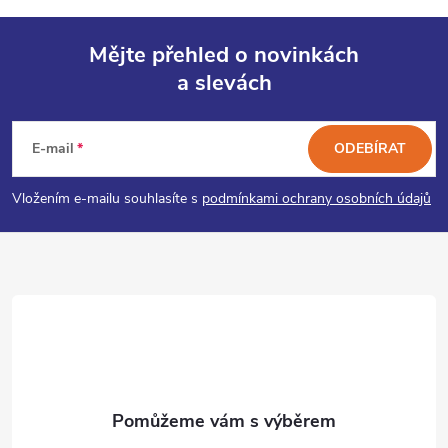
Mějte přehled o novinkách
a slevách
Z
á
E-mail
ODEBÍRAT
p
Vložením e-mailu souhlasíte s
podmínkami ochrany osobních údajů
a
t
í