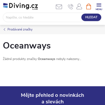
Přejít
NÁKUPNÍ
KOŠÍK
na
obsah
HLEDAT
Prodávané značky
Oceanways
Žádné produkty značky
Oceanways
nebyly nalezeny...
Mějte přehled o novinkách
a slevách