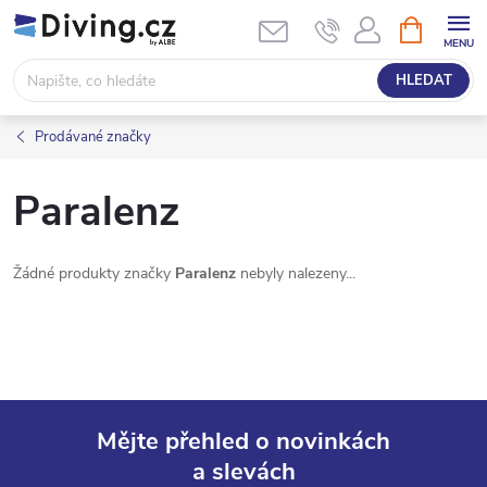
Přejít
NÁKUPNÍ
KOŠÍK
na
obsah
HLEDAT
Prodávané značky
Paralenz
Žádné produkty značky
Paralenz
nebyly nalezeny...
Mějte přehled o novinkách
a slevách