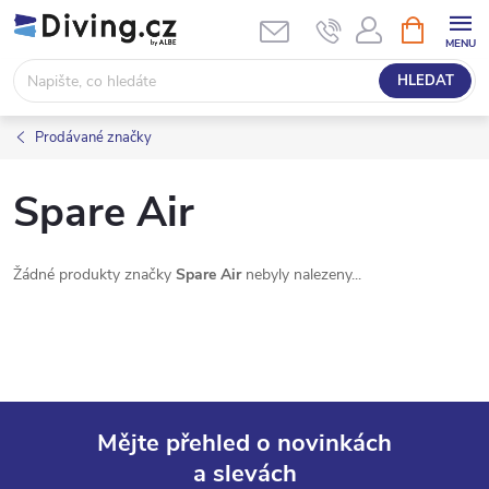
Přejít
NÁKUPNÍ
KOŠÍK
na
obsah
HLEDAT
Prodávané značky
Spare Air
Žádné produkty značky
Spare Air
nebyly nalezeny...
Mějte přehled o novinkách
a slevách