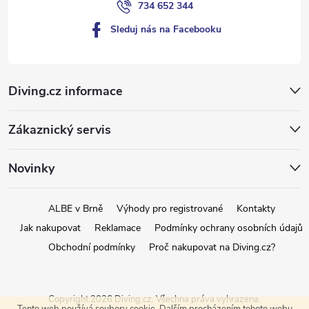
734 652 344
p
Sleduj nás na Facebooku
i
s
Diving.cz informace
u
Zákaznický servis
Novinky
ALBE v Brně
Výhody pro registrované
Kontakty
Jak nakupovat
Reklamace
Podmínky ochrany osobních údajů
Obchodní podmínky
Proč nakupovat na Diving.cz?
Copyright 2026
Diving.cz
. Všechna práva vyhrazena.
Tento web používá soubory cookie. Dalším procházením tohoto webu