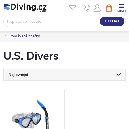
Přejít
NÁKUPNÍ
KOŠÍK
na
obsah
HLEDAT
Prodávané značky
U.S. Divers
Ř
Nejlevnější
a
Nejdražší
V
Nejprodávanější
z
ý
Abecedně
e
p