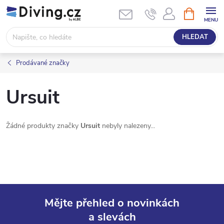
Přejít
NÁKUPNÍ
KOŠÍK
na
obsah
HLEDAT
Prodávané značky
Ursuit
Žádné produkty značky
Ursuit
nebyly nalezeny...
Mějte přehled o novinkách
a slevách