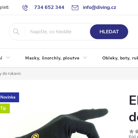
734 652 344
info@diving.cz
 platby
Jak nakupovat
Obchodní podmínky
Reklamace
P
HLEDAT
í
Masky, šnorchly, ploutve
Obleky, boty, ru
y do rukavic
E
Novinka
Tip
d
Kód 