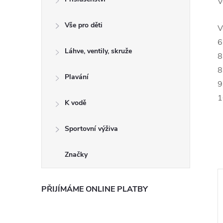
V
Vše pro děti
V
6
Láhve, ventily, skruže
8
8
Plavání
9
1
K vodě
Sportovní výživa
Značky
PŘIJÍMÁME ONLINE PLATBY