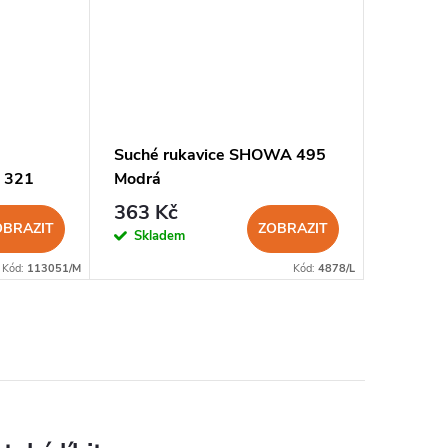
Suché rukavice SHOWA 495
Suché r
n 321
Modrá
Profess
363 Kč
109 K
OBRAZIT
ZOBRAZIT
Skladem
Sklad
Kód:
113051/M
Kód:
4878/L