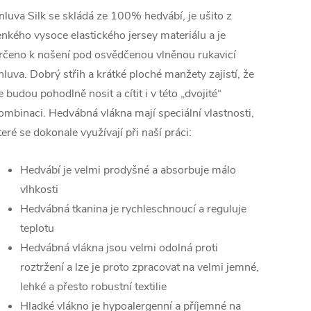
nluva Silk se skládá ze 100% hedvábí, je ušito z
enkého vysoce elastického jersey materiálu a je
rčeno k nošení pod osvědčenou vlněnou rukavicí
nluva. Dobrý střih a krátké ploché manžety zajistí, že
e budou pohodlně nosit a cítit i v této „dvojité“
ombinaci. Hedvábná vlákna mají speciální vlastnosti,
teré se dokonale využívají při naší práci:
Hedvábí je velmi prodyšné a absorbuje málo
vlhkosti
Hedvábná tkanina je rychleschnoucí a reguluje
teplotu
Hedvábná vlákna jsou velmi odolná proti
roztržení a lze je proto zpracovat na velmi jemné,
lehké a přesto robustní textilie
Hladké vlákno je hypoalergenní a příjemné na