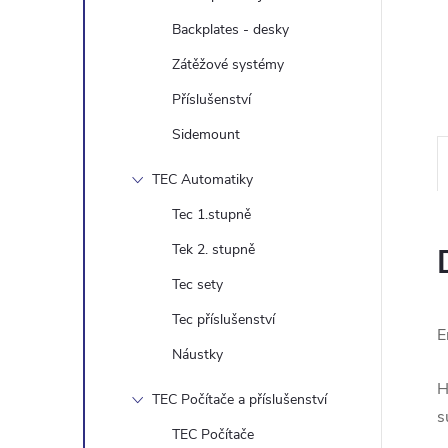
e
Backplates - desky
l
Zátěžové systémy
Příslušenství
Sidemount
TEC Automatiky
Tec 1.stupně
Tek 2. stupně
Tec sety
Tec příslušenství
E
Náustky
H
TEC Počítače a příslušenství
s
TEC Počítače