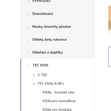
VÝPRODEJ
t
Šnorchlování
r
a
Masky, šnorchly, ploutve
n
Obleky, boty, rukavice
n
Oblečení a doplňky
í
TEC DIVE
S-TEK
p
TEC Křídla & BPs
a
Křídla - komplet sety
n
Křídla pro monoláhve
Křídla pro dvojčata