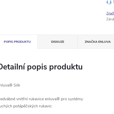
Znač
Záru
POPIS PRODUKTU
DISKUZE
ZNAČKA
ENLUVA
Detailní popis produktu
nluva® Silk
edvábné vnitřní rukavice enluva® pro systémy
uchých potápěčských rukavic