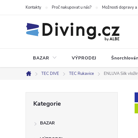
Přejít
Kontakty
Proč nakupovat u nás?
Možnosti dopravy a
na
obsah
BAZAR
VÝPRODEJ
Šnorchlován
TEC DIVE
TEC Rukavice
ENLUVA Silk vložk
Domů
P
Přeskočit
Kategorie
kategorie
o
BAZAR
s