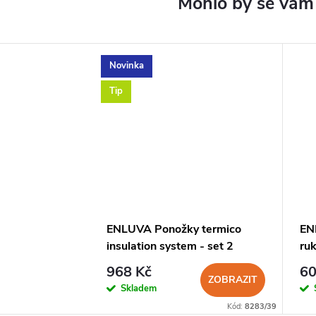
Novinka
Tip
ENLUVA Ponožky termico
EN
insulation system - set 2
ruk
ponožek do bot
968 Kč
60
ZOBRAZIT
Skladem
Kód:
8283/39