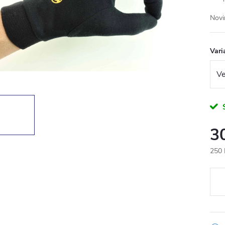
Novi
Vari
3
250 
Měr
cena