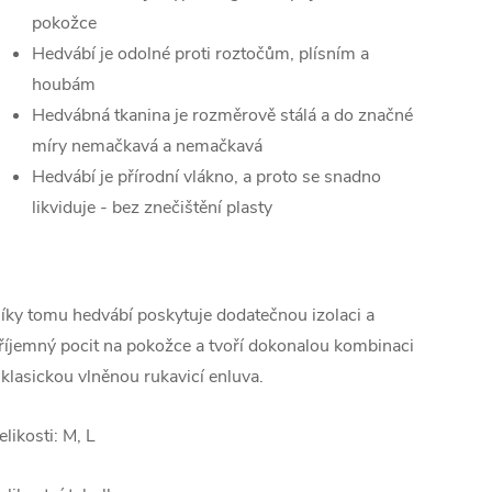
pokožce
Hedvábí je odolné proti roztočům, plísním a
houbám
Hedvábná tkanina je rozměrově stálá a do značné
míry nemačkavá a nemačkavá
Hedvábí je přírodní vlákno, a proto se snadno
likviduje - bez znečištění plasty
íky tomu hedvábí poskytuje dodatečnou izolaci a
říjemný pocit na pokožce a tvoří dokonalou kombinaci
 klasickou vlněnou rukavicí enluva.
elikosti: M, L