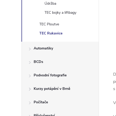
Údržba
TEC bojky a liftbagy
TEC Ploutve
TEC Rukavice
Automatiky
BCDs
D
Podvodní fotografie
p
s
Kurzy potápění v Brně
Počítače
V
Příslušenství