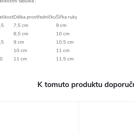
elikostní tabulka :
elikost
Délka prostředníčku
Šířka ruky
,5
7,5 cm
9 cm
8,5 cm
10 cm
,5
9 cm
10,5 cm
10 cm
11 cm
0
11 cm
11,5 cm
K tomuto produktu doporuču