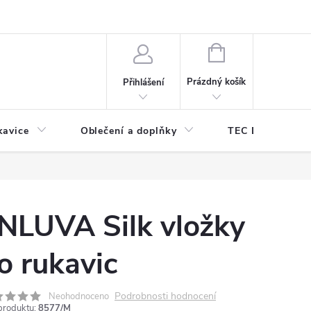
odmínky ochrany osobních údajů
Odstoupení od kupní smlouvy
NÁKUPNÍ
KOŠÍK
Prázdný košík
Přihlášení
kavice
Oblečení a doplňky
TEC DIVE
NLUVA Silk vložky
o rukavic
Podrobnosti hodnocení
Neohodnoceno
produktu:
8577/M