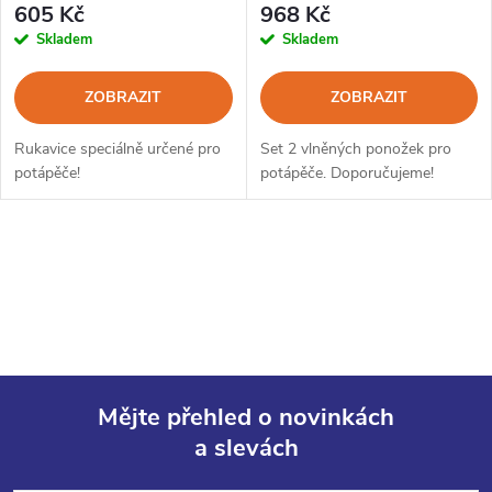
605 Kč
968 Kč
Skladem
Skladem
ZOBRAZIT
ZOBRAZIT
Rukavice speciálně určené pro
Set 2 vlněných ponožek pro
potápěče!
potápěče. Doporučujeme!
O
v
l
á
Mějte přehled o novinkách
d
a slevách
Z
a