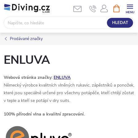
Přejít
NÁKUPNÍ
KOŠÍK
na
obsah
HLEDAT
Prodávané značky
ENLUVA
Webová stránka značky:
ENLUVA
Německý výrobce kvalitních vlněných rukavic, zápěstníků a ponožek,
které jsou speciálně určené pro všechny potápěče, kteří chtějí zůstat
v teple a kteří se potápí v dry suits.
100% přírodní vlna a kvalitní zpracování.