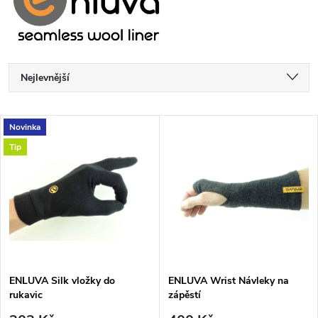
Ř
Nejlevnější
a
Nejdražší
V
Novinka
Nejprodávanější
z
Tip
ý
Abecedně
e
p
n
i
í
s
p
ENLUVA Silk vložky do
ENLUVA Wrist Návleky na
rukavic
zápěstí
p