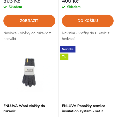
r
303 Kč
400 Kč
r
Skladem
Skladem
o
o
ZOBRAZIT
DO KOŠÍKU
d
d
Novinka - vložky do rukavic z
Novinka - vložky do rukavic z
u
hedvábí.
hedvábí.
u
Novinka
k
Tip
k
t
t
ů
ů
ENLUVA Wool vložky do
ENLUVA Ponožky termico
rukavic
insulation system - set 2
ponožek do bot