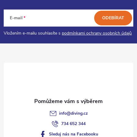
Z
a
á
c
E-mail
ODEBÍRAT
p
í
Vložením e-mailu souhlasíte s
podmínkami ochrany osobních údajů
p
a
r
t
v
í
k
y
v
info
@
diving.cz
ý
734 652 344
p
Sleduj nás na Facebooku