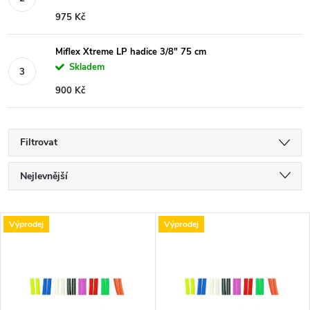
975 Kč
Miflex Xtreme LP hadice 3/8" 75 cm
Skladem
900 Kč
Filtrovat
Ř
Nejlevnější
a
Nejdražší
V
Výprodej
Výprodej
Nejprodávanější
z
ý
Abecedně
e
p