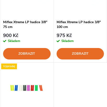
n
i
í
s
p
Miflex Xtreme LP hadice 3/8"
Miflex Xtreme LP hadice 3/8"
75 cm
100 cm
p
r
900 Kč
975 Kč
r
Skladem
Skladem
o
o
ZOBRAZIT
ZOBRAZIT
d
d
Výprodej
u
u
k
k
t
t