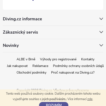
i
s
Diving.cz informace
u
Zákaznický servis
Novinky
ALBE v Brně
Výhody pro registrované
Kontakty
Jak nakupovat
Reklamace
Podmínky ochrany osobních údajů
Obchodní podmínky
Proč nakupovat na Diving.cz?
Copyright 2026
Diving.cz
. Všechna práva vyhrazena.
Tento web používá soubory cookie. Dalším procházením tohoto webu
vyjadřujete souhlas s jejich používáním.. Více informací
zde
.
Vytvořil Shoptet
ROZUMÍM