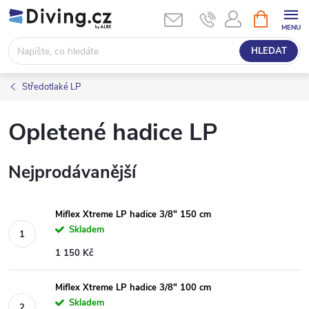
Přejít
NÁKUPNÍ
KOŠÍK
na
obsah
HLEDAT
Středotlaké LP
Opletené hadice LP
Nejprodávanější
Miflex Xtreme LP hadice 3/8" 150 cm
Skladem
1 150 Kč
Miflex Xtreme LP hadice 3/8" 100 cm
Skladem