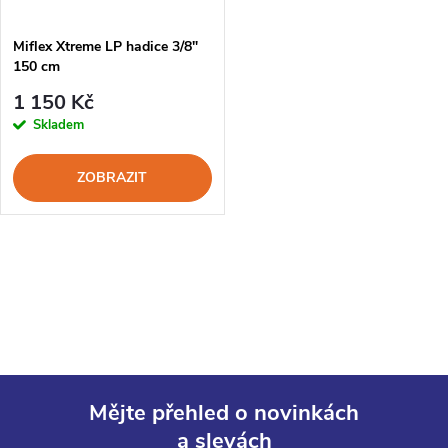
ů
ů
Miflex Xtreme LP hadice 3/8"
150 cm
1 150 Kč
Skladem
ZOBRAZIT
O
v
l
á
Mějte přehled o novinkách
d
a slevách