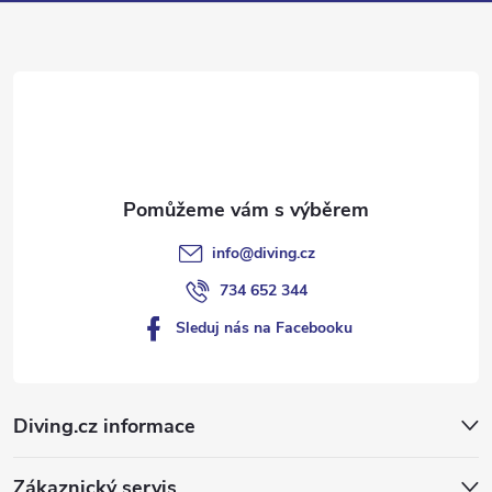
a
t
í
info
@
diving.cz
734 652 344
Sleduj nás na Facebooku
Diving.cz informace
Zákaznický servis