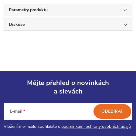
Parametry produktu
Diskuse
Mějte přehled o novinkách
a slevách
Z
á
E-mail
ODEBÍRAT
p
Vložením e-mailu souhlasíte s
podmínkami ochrany osobních údajů