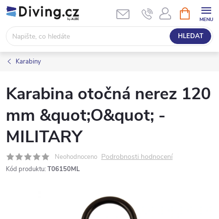
Přejít
NÁKUPNÍ
KOŠÍK
na
obsah
HLEDAT
Karabiny
Karabina otočná nerez 120
mm &quot;O&quot; -
MILITARY
Podrobnosti hodnocení
Neohodnoceno
Kód produktu:
T06150ML