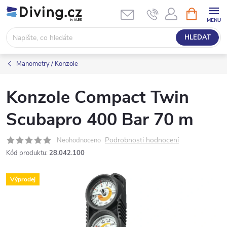
Přejít
NÁKUPNÍ
KOŠÍK
na
obsah
HLEDAT
Manometry / Konzole
Konzole Compact Twin
Scubapro 400 Bar 70 m
Podrobnosti hodnocení
Neohodnoceno
Kód produktu:
28.042.100
Výprodej