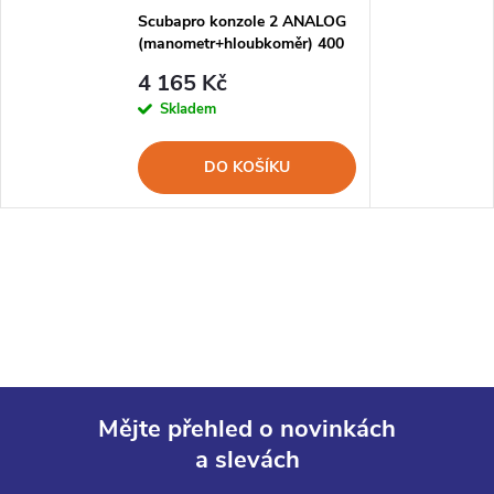
Scubapro konzole 2 ANALOG
(manometr+hloubkoměr) 400
Bar 60m
4 165 Kč
Skladem
DO KOŠÍKU
Mějte přehled o novinkách
a slevách
Z