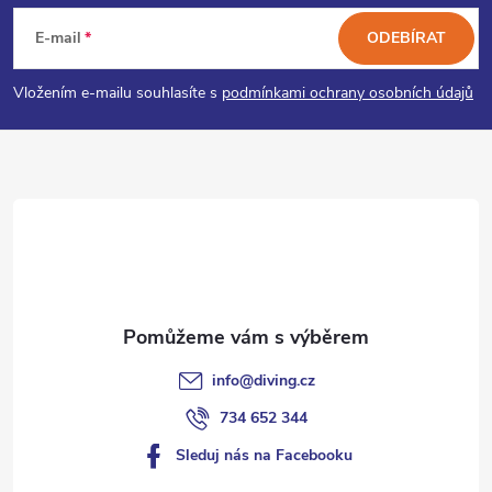
á
E-mail
ODEBÍRAT
p
Vložením e-mailu souhlasíte s
podmínkami ochrany osobních údajů
a
t
í
info
@
diving.cz
734 652 344
Sleduj nás na Facebooku