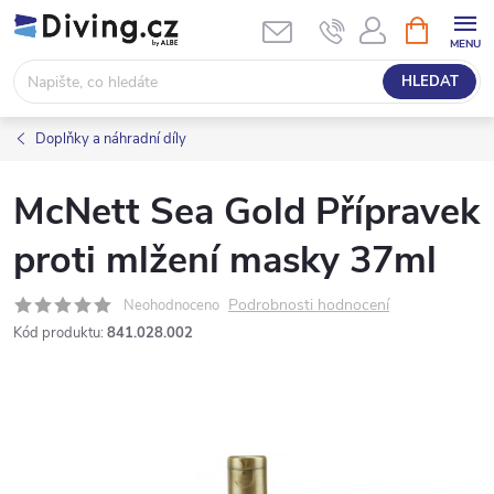
Přejít
NÁKUPNÍ
KOŠÍK
na
obsah
HLEDAT
Doplňky a náhradní díly
McNett Sea Gold Přípravek
proti mlžení masky 37ml
Podrobnosti hodnocení
Neohodnoceno
Kód produktu:
841.028.002