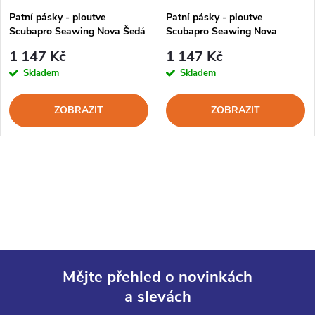
Patní pásky - ploutve
Patní pásky - ploutve
Scubapro Seawing Nova Šedá
Scubapro Seawing Nova
Černá
1 147 Kč
1 147 Kč
Skladem
Skladem
ZOBRAZIT
ZOBRAZIT
Mějte přehled o novinkách
a slevách
Z