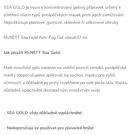
SEA GOLD je vysoce koncentrovaný gelový přípravek určený k
ošetření všech typů potápěčských masek proti jejich zamlžování.
Nepoškozuje plastové, gumové, skleněné či silikonové obruby.
McNETT Sea Gold Anti-Fog Gel: obsah37 ml
Jak použít McNETT Sea Gold:
Malé množství gelu naneste na vnitřní povrch zorníků potápěčské
masky (doporučujeme aplikovat na suchou masku pro vyšší
účinnost) a důkladně jej prsty rozetřeme po celé ploše skla. Masku
důkladně opláchněte dostatečným množstvím vody.
- SEA GOLD vždy důkladně vypláchněte!
- Nedoporučuje se používat pro plavecké brýle!