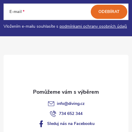
á
E-mail
ODEBÍRAT
p
Vložením e-mailu souhlasíte s
podmínkami ochrany osobních údajů
a
t
í
info
@
diving.cz
734 652 344
Sleduj nás na Facebooku