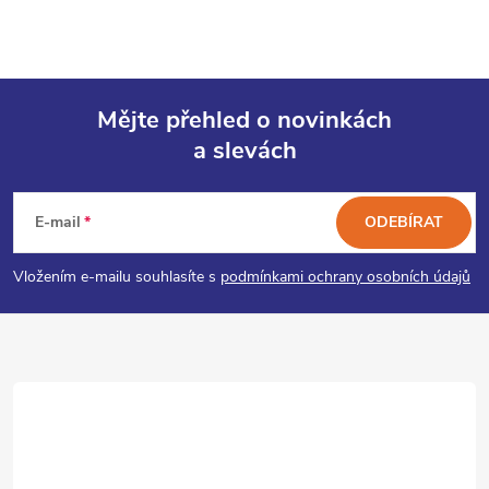
Mějte přehled o novinkách
a slevách
Z
á
E-mail
ODEBÍRAT
p
Vložením e-mailu souhlasíte s
podmínkami ochrany osobních údajů
a
t
í