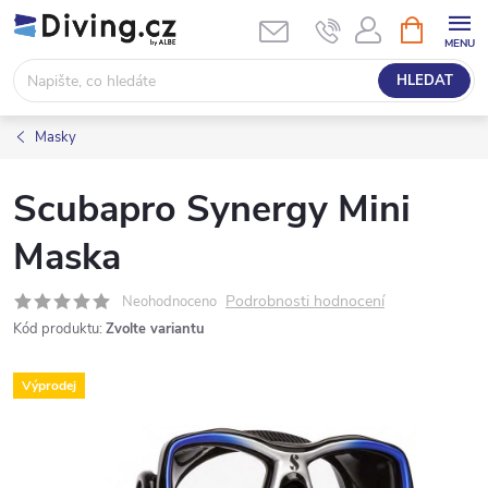
Přejít
NÁKUPNÍ
KOŠÍK
na
obsah
HLEDAT
Masky
Scubapro Synergy Mini
Maska
Podrobnosti hodnocení
Neohodnoceno
Kód produktu:
Zvolte variantu
Výprodej