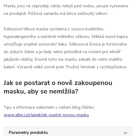
Masky jsou ve výprodeji, nikdy nebyli pod vodou, pouze vystavene
na prodejně. Růžová varianta má lehce zežloutlý silikon.
Exkluzivní tělová maska vyrobená z vysoce kvalitního,
hyperalergenního a extrémě měkkého silikonu. Měkká nosní kapsa
umožňuje snadné vyrovnání tlaku. Silikonová lícnice je formována
do úzkých žeber a je tedy velmi pohodlná na nošení pro téměř
jakýkoliv obličej. Kromě toho lze masku zabalit do velmi malého
balení. Výrazně velké zorné pole. Pružný řemínek s rychlopřezkou
Jak se postarat o nově zakoupenou
masku, aby se nemlžila?
Tipy a informace naleznete v našem blog článku:
www.albe.cz/clanek/jak-osetrit-novou-masku
Parametry produktu