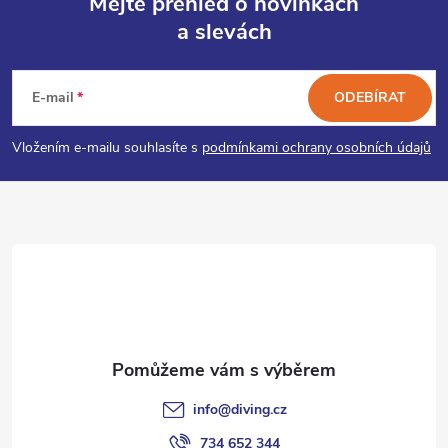
Mějte přehled o novinkách
a slevách
Z
á
E-mail
ODEBÍRAT
p
Vložením e-mailu souhlasíte s
podmínkami ochrany osobních údajů
a
t
í
info
@
diving.cz
734 652 344