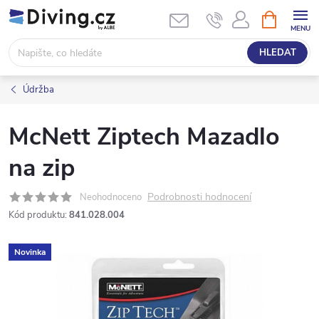
Přejít
NÁKUPNÍ
KOŠÍK
na
obsah
HLEDAT
Údržba
McNett Ziptech Mazadlo
na zip
Podrobnosti hodnocení
Neohodnoceno
Kód produktu:
841.028.004
Novinka