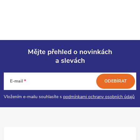
Mějte přehled o novinkách
a slevách
Z
á
E-mail
ODEBÍRAT
p
Vložením e-mailu souhlasíte s
podmínkami ochrany osobních údajů
a
t