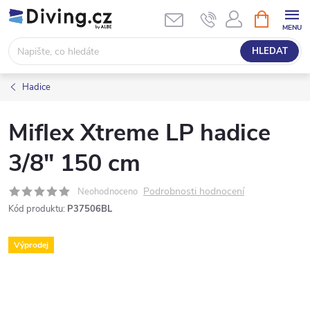
Přejít
NÁKUPNÍ
KOŠÍK
na
obsah
HLEDAT
Hadice
Miflex Xtreme LP hadice
3/8" 150 cm
Podrobnosti hodnocení
Neohodnoceno
Kód produktu:
P37506BL
Výprodej