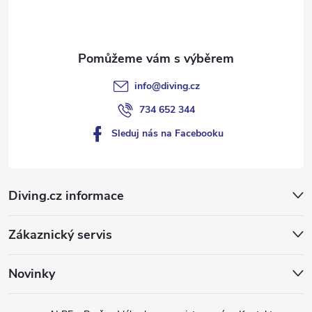
í
info
@
diving.cz
734 652 344
Sleduj nás na Facebooku
Diving.cz informace
Zákaznický servis
Novinky