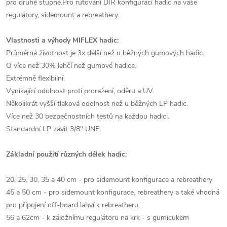
pro druhé stupně.Pro rutování DIR konfigurací hadic na vaše
regulátory, sidemount a rebreathery.
Vlastnosti a výhody MIFLEX hadic:
Průměrná životnost je 3x delší než u běžných gumových hadic.
O více než 30% lehčí než gumové hadice.
Extrémně flexibilní.
Vynikající odolnost proti proražení, oděru a UV.
Několikrát vyšší tlaková odolnost než u běžných LP hadic.
Více než 30 bezpečnostních testů na každou hadici.
Standardní LP závit 3/8" UNF.
Základní použití různých délek hadic:
20, 25, 30, 35 a 40 cm - pro sidemount konfigurace a rebreathery
45 a 50 cm - pro sidemount konfigurace, rebreathery a také vhodná
pro připojení off-board lahví k rebreatheru.
56 a 62cm - k záložnímu regulátoru na krk - s gumicukem