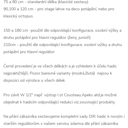
75 a 80 cm - standardní délka (klasické sestavy)
90,100 a 120 cm - pro stage lahve na deco potápění, nebo pro
klasický octopus.
150 a 180 cm -použití dle odpovídající konfigurace, osobní výšky a
druhu potápění pro hlavní regulátor (ženy, junioři)
210cm - použití dle odpovídající konfigurace, osobní výšky a druhu
potápění pro hlavní regulátor
Černé provedení je ve všech délkách a je vzhledem k účelu hadic
nejpraktičtější, Pozor barevné varianty (modrá,žlutá) nejsou k
dispozici od výrobce u všech délek.
Pro závit W 1/2" např. výstup I.st Cousteau,Apeks atd.je možné
objednat k hadicím odpovídající redukci viz.související produkty.
Na přání zákazníka sestavujeme kompletní sady DIR hadic k novým i
starším regulátorům v našem servisu zdarma dle přání zákazníka