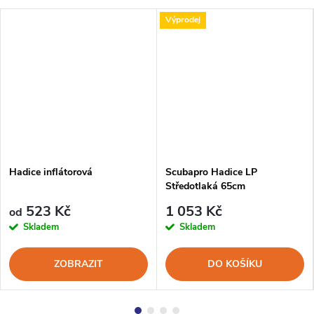
Výprodej
Hadice inflátorová
Scubapro Hadice LP
Středotlaká 65cm
523 Kč
1 053 Kč
od
Skladem
Skladem
ZOBRAZIT
DO KOŠÍKU