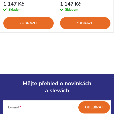
1 147 Kč
1 147 Kč
Skladem
Skladem
ZOBRAZIT
ZOBRAZIT
Mějte přehled o novinkách
a slevách
Z
á
E-mail
ODEBÍRAT