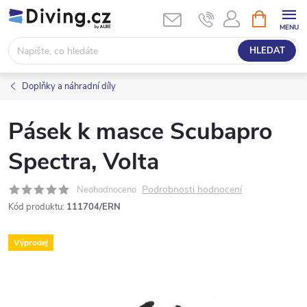
Přejít
NÁKUPNÍ
KOŠÍK
na
obsah
HLEDAT
Doplňky a náhradní díly
Pásek k masce Scubapro
Spectra, Volta
Podrobnosti hodnocení
Neohodnoceno
Kód produktu:
111704/ERN
Výprodej