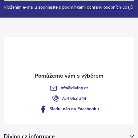
p
Vložením e-mailu souhlasíte s
podmínkami ochrany osobních údajů
a
t
í
info
@
diving.cz
734 652 344
Sleduj nás na Facebooku
Diving.cz informace