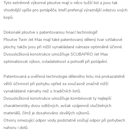
Tyto extrémně výkonné ploutve mají o něco tužší list a jsou tak
vhodnější spíše pro potápěče, kteří preferují výraznější odezvu svých
kopů.
Dokonalé ploutve s patentovanou hnací technologií!
Ploutve Twin Jet Max mají také patentovaný dělený tvar vztlakové
plochy, takže jsou při nižší vynakládané námaze optimálně účinné.
Dvousložková konstrukce umožňuje SCUBAPRO Jet Max
optimalizovat výkon, ovladatelnost a pohodlí při potápění.
Patentovaná a ověřená technologie děleného listu má prokazatelně
větší účinnost při pohybu vpřed za současně značně nižší
vynakládané námahy než u tradičních listů.
Dvousložková konstrukce umožňuje kombinovat ty nejlepší
charakteristiky dvou odlišných, avšak vzájemně slučitelných
materiálů, čímž je dosahováno skvělých výkonů.
Otvory omezující odpor vody podstatně snižují odpor při pohybech
nahoru i dolů.