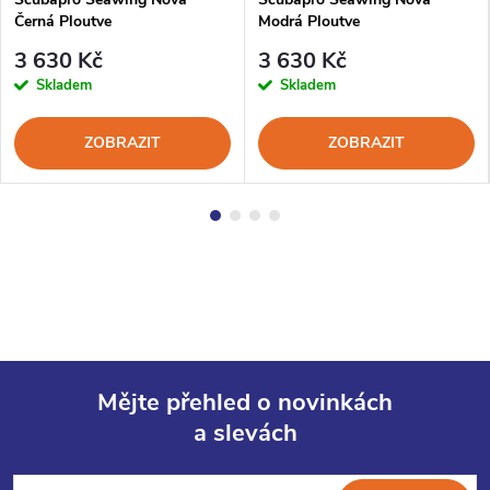
Černá Ploutve
Modrá Ploutve
3 630 Kč
3 630 Kč
Skladem
Skladem
ZOBRAZIT
ZOBRAZIT
Mějte přehled o novinkách
a slevách
Z