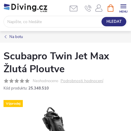
Přejít
NÁKUPNÍ
KOŠÍK
na
obsah
HLEDAT
Na botu
Scubapro Twin Jet Max
Žlutá Ploutve
Podrobnosti hodnocení
Neohodnoceno
Kód produktu:
25.348.510
Výprodej