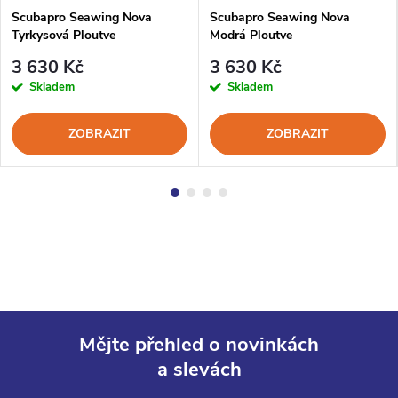
Scubapro Seawing Nova
Scubapro Seawing Nova
Tyrkysová Ploutve
Modrá Ploutve
3 630 Kč
3 630 Kč
Skladem
Skladem
ZOBRAZIT
ZOBRAZIT
Mějte přehled o novinkách
a slevách
Z