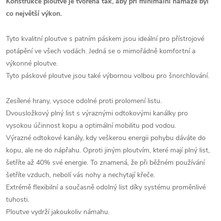
Konstrukce ploutve je tvořena tak, aby při minimální námaze byl
co největší výkon.
Tyto kvalitní ploutve s patním páskem jsou ideální pro přístrojové
potápění ve všech vodách. Jedná se o mimořádně komfortní a
výkonné ploutve.
Tyto páskové ploutve jsou také výbornou volbou pro šnorchlování.
Zesílené hrany, vysoce odolné proti prolomení listu.
Dvousložkový plný list s výraznými odtokovými kanálky pro
vysokou účinnost kopu a optimální mobilitu pod vodou.
Výrazné odtokové kanály, kdy veškerou energii pohybu dáváte do
kopu, ale ne do nápřahu. Oproti jiným ploutvím, které mají plný list,
šetříte až 40% své energie. To znamená, že při běžném používání
šetříte vzduch, nebolí vás nohy a nechytají křeče.
Extrémě flexibilní a současně odolný list díky systému proměnlivé
tuhosti.
Ploutve vydrží jakoukoliv námahu.