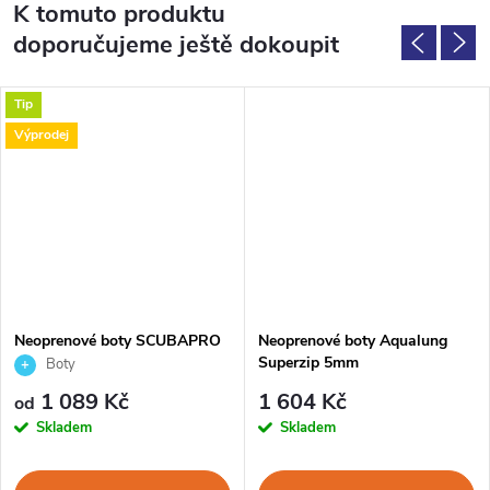
K tomuto produktu
doporučujeme ještě dokoupit
Tip
Výprodej
Neoprenové boty SCUBAPRO
Neoprenové boty Aqualung
DELTA 5mm
Superzip 5mm
Boty
1 089 Kč
1 604 Kč
od
Skladem
Skladem