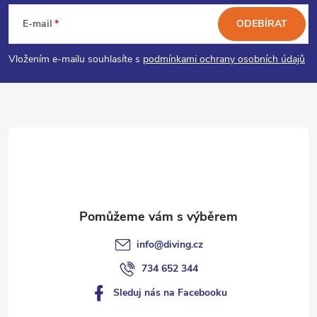
á
E-mail
ODEBÍRAT
p
Vložením e-mailu souhlasíte s
podmínkami ochrany osobních údajů
a
t
í
info
@
diving.cz
734 652 344
Sleduj nás na Facebooku