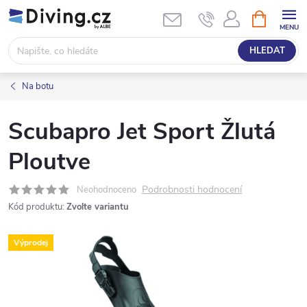
Přejít
NÁKUPNÍ
KOŠÍK
na
obsah
HLEDAT
Na botu
Scubapro Jet Sport Žlutá
Ploutve
Podrobnosti hodnocení
Neohodnoceno
Kód produktu:
Zvolte variantu
Výprodej