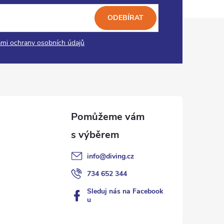
ODEBÍRAT
mi ochrany osobních údajů
info
@
diving.cz
734 652 344
Sleduj nás na Facebook
u