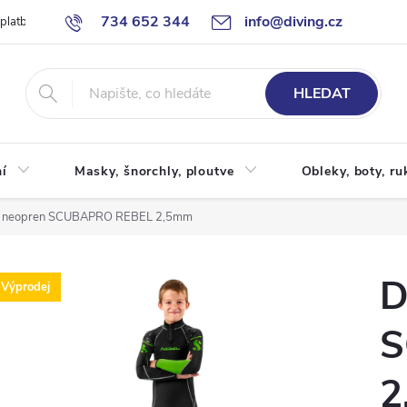
734 652 344
info@diving.cz
 platby
Jak nakupovat
Obchodní podmínky
Reklamace
P
HLEDAT
í
Masky, šnorchly, ploutve
Obleky, boty, ru
ý neopren SCUBAPRO REBEL 2,5mm
D
Výprodej
S
2