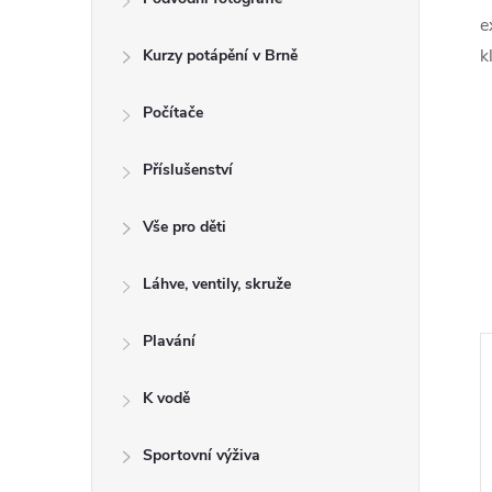
e
k
Kurzy potápění v Brně
Počítače
Příslušenství
Vše pro děti
Láhve, ventily, skruže
Plavání
Výprodej
K vodě
Sportovní výživa