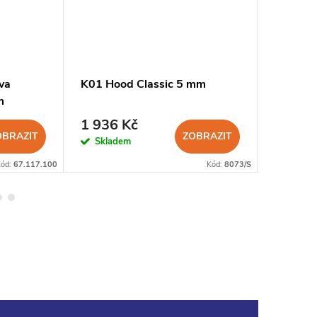
va
K01 Hood Classic 5 mm
Scubapr
m
Seal 5
1 936 Kč
847 K
OBRAZIT
ZOBRAZIT
Skladem
Sklad
Kód:
67.117.100
Kód:
8073/S