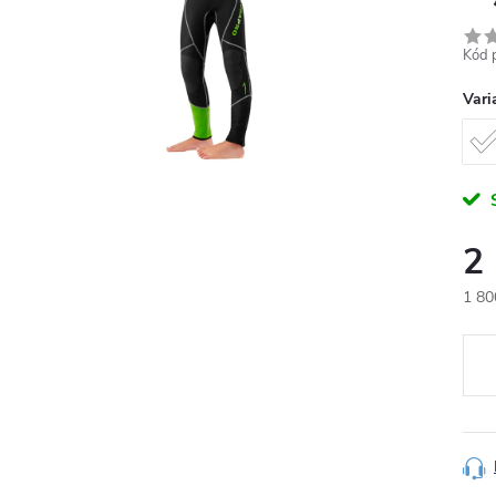
Kód 
Vari
2
1 80
Měr
cena