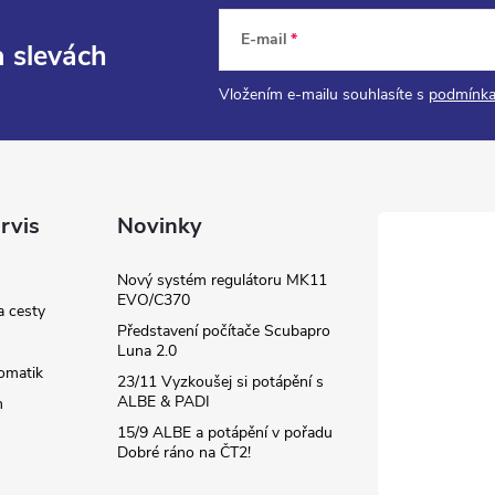
E-mail
a slevách
Vložením e-mailu souhlasíte s
podmínka
rvis
Novinky
Nový systém regulátoru MK11
EVO/C370
a cesty
Představení počítače Scubapro
Luna 2.0
omatik
23/11 Vyzkoušej si potápění s
ALBE & PADI
m
15/9 ALBE a potápění v pořadu
Dobré ráno na ČT2!