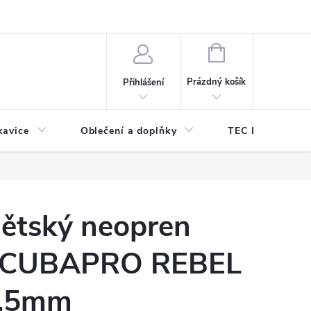
odmínky ochrany osobních údajů
Odstoupení od kupní smlouvy
NÁKUPNÍ
KOŠÍK
Prázdný košík
Přihlášení
kavice
Oblečení a doplňky
TEC DIVE
ětský neopren
CUBAPRO REBEL
,5mm