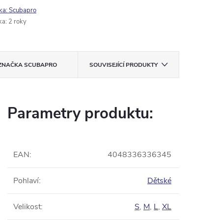
ka:
Scubapro
ka
:
2 roky
ZNAČKA
SCUBAPRO
SOUVISEJÍCÍ PRODUKTY
Parametry produktu:
EAN
:
4048336336345
Pohlaví
:
Dětské
Velikost
:
S
,
M
,
L
,
XL