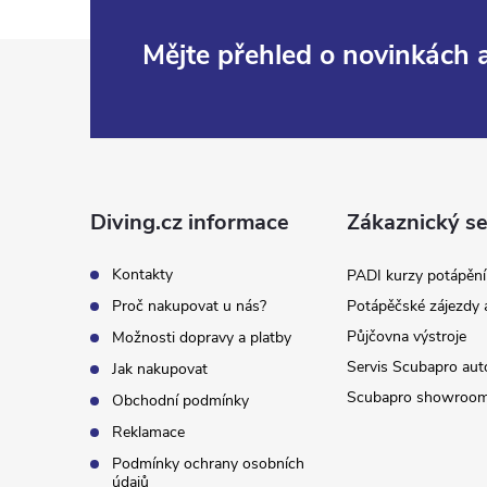
Z
Mějte přehled o novinkách
á
p
a
Diving.cz informace
Zákaznický se
t
Kontakty
PADI kurzy potápění
Proč nakupovat u nás?
Potápěčské zájezdy 
í
Půjčovna výstroje
Možnosti dopravy a platby
Servis Scubapro aut
Jak nakupovat
Scubapro showroo
Obchodní podmínky
Reklamace
Podmínky ochrany osobních
údajů