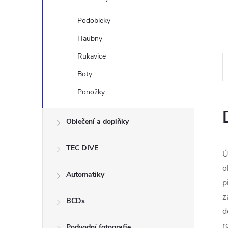
e
Podobleky
l
Haubny
Rukavice
Boty
Ponožky
Oblečení a doplňky
TEC DIVE
Ú
o
Automatiky
p
z
BCDs
d
r
Podvodní fotografie