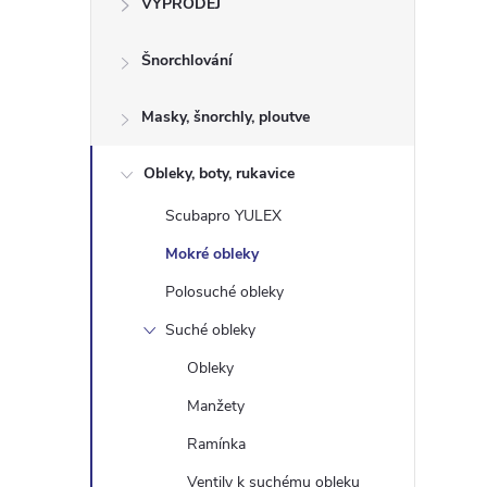
VÝPRODEJ
t
Šnorchlování
r
a
Masky, šnorchly, ploutve
n
Obleky, boty, rukavice
Scubapro YULEX
n
Mokré obleky
í
Polosuché obleky
Suché obleky
p
Obleky
a
Manžety
n
Ramínka
Ventily k suchému obleku