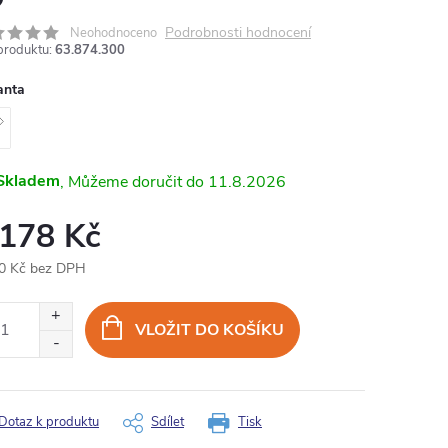
Podrobnosti hodnocení
Neohodnoceno
produktu:
63.874.300
anta
Skladem
11.8.2026
 178 Kč
0 Kč bez DPH
ná
:
VLOŽIT DO KOŠÍKU
Dotaz k produktu
Sdílet
Tisk