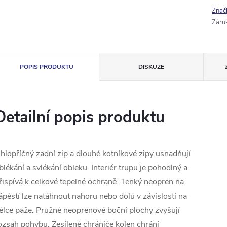
Znač
Záru
POPIS PRODUKTU
DISKUZE
Detailní popis produktu
hlopříčný zadní zip a dlouhé kotníkové zipy usnadňují
blékání a svlékání obleku. Interiér trupu je pohodlný a
řispívá k celkové tepelné ochraně. Tenký neopren na
ápěstí lze natáhnout nahoru nebo dolů v závislosti na
élce paže. Pružné neoprenové boční plochy zvyšují
ozsah pohybu. Zesílené chrániče kolen chrání