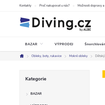
Přejít
Kontakty
Proč nakupovat u nás?
Možnosti dopravy a
na
obsah
BAZAR
VÝPRODEJ
Šnorchlován
Obleky, boty, rukavice
Mokré obleky
Dětsk
Domů
P
Přeskočit
Kategorie
kategorie
o
BAZAR
s