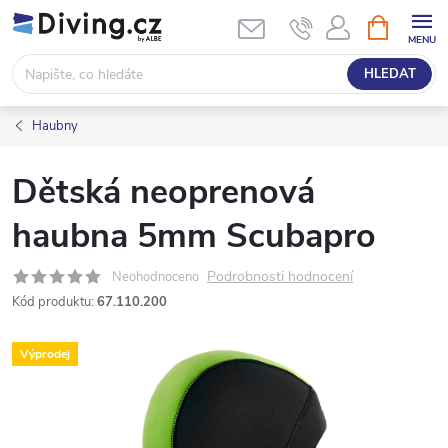
Přejít
NÁKUPNÍ
KOŠÍK
na
obsah
HLEDAT
Haubny
Dětská neoprenová
haubna 5mm Scubapro
Podrobnosti hodnocení
Neohodnoceno
Kód produktu:
67.110.200
Výprodej