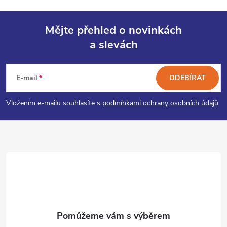
Mějte přehled o novinkách
a slevách
Z
á
E-mail
ODEBÍRAT
p
Vložením e-mailu souhlasíte s
podmínkami ochrany osobních údajů
a
t
í