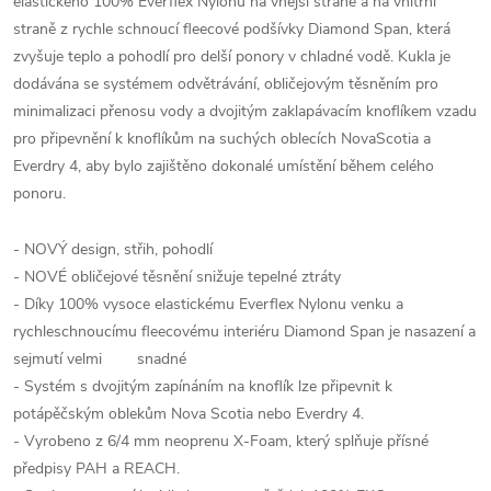
elastického 100% Everflex Nylonu na vnější straně a na vnitřní
straně z rychle schnoucí fleecové podšívky Diamond Span, která
zvyšuje teplo a pohodlí pro delší ponory v chladné vodě. Kukla je
dodávána se systémem odvětrávání, obličejovým těsněním pro
minimalizaci přenosu vody a dvojitým zaklapávacím knoflíkem vzadu
pro připevnění k knoflíkům na suchých oblecích NovaScotia a
Everdry 4, aby bylo zajištěno dokonalé umístění během celého
ponoru.
- NOVÝ design, střih, pohodlí
- NOVÉ obličejové těsnění snižuje tepelné ztráty
- Díky 100% vysoce elastickému Everflex Nylonu venku a
rychleschnoucímu fleecovému interiéru Diamond Span je nasazení a
sejmutí velmi snadné
- Systém s dvojitým zapínáním na knoflík lze připevnit k
potápěčským oblekům Nova Scotia nebo Everdry 4.
- Vyrobeno z 6/4 mm neoprenu X-Foam, který splňuje přísné
předpisy PAH a REACH.