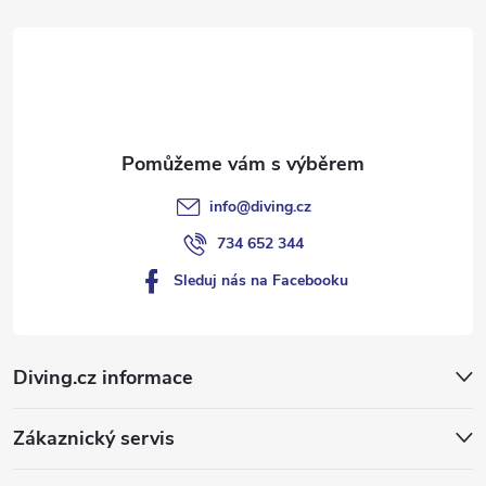
t
í
info
@
diving.cz
734 652 344
Sleduj nás na Facebooku
Diving.cz informace
Zákaznický servis