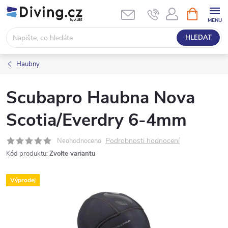
Přejít
NÁKUPNÍ
KOŠÍK
na
obsah
HLEDAT
Haubny
Scubapro Haubna Nova
Scotia/Everdry 6-4mm
Podrobnosti hodnocení
Neohodnoceno
Kód produktu:
Zvolte variantu
Výprodej