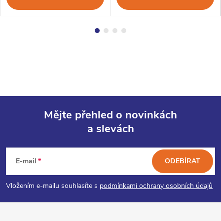
Mějte přehled o novinkách
a slevách
Z
á
E-mail
ODEBÍRAT
p
Vložením e-mailu souhlasíte s
podmínkami ochrany osobních údajů
a