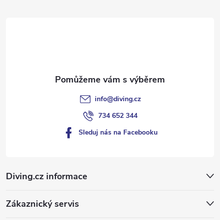
t
í
info
@
diving.cz
734 652 344
Sleduj nás na Facebooku
Diving.cz informace
Zákaznický servis