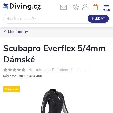
Přejít
NÁKUPNÍ
KOŠÍK
na
obsah
HLEDAT
Mokré obleky
Scubapro Everflex 5/4mm
Dámské
Podrobnosti hodnocení
Neohodnoceno
Kód produktu:
63.484.400
Výprodej