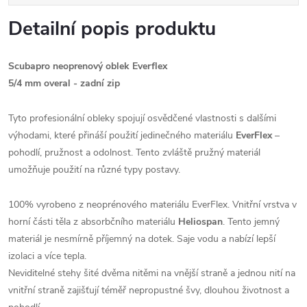
Detailní popis produktu
Scubapro neoprenový oblek Everflex
5/4 mm overal - zadní zip
Tyto profesionální obleky spojují osvědčené vlastnosti s dalšími
výhodami, které přináší použití jedinečného materiálu
EverFlex
–
pohodlí, pružnost a odolnost. Tento zvláště pružný materiál
umožňuje použití na různé typy postavy.
100% vyrobeno z neoprénového materiálu EverFlex. Vnitřní vrstva v
horní části těla z absorbčního materiálu
Heliospan
. Tento jemný
materiál je nesmírně příjemný na dotek. Saje vodu a nabízí lepší
izolaci a více tepla.
Neviditelné stehy šité dvěma nitěmi na vnější straně a jednou nití na
vnitřní straně zajišťují téměř nepropustné švy, dlouhou životnost a