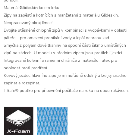
pohodlí.
Materiál
Glideskin
kolem krku.
Zipy na zápěstí a kotnících s manžetami z materiálu Glideskin.
Neopracovaný okraj límce!
Dvojité utěsněné chlopně zipů v kombinaci s vycpávkami v oblasti
páteře – pro omezení pronikání vody a lepší ochranu zad.
Smyčka z polyamidové tkaniny na spodní části šikmo umístěných
zipů na zádech. U modelu s předním zipem jsou protilehlí jezdci.
Integrované kolenní a ramenní chrániče z materiálu Tatex pro
odolnost proti prodření.
Kovový jezdec hlavního zipu je mimořádně odolný a lze jej snadno
zapínat a rozepínat.
I-Safe® poutko pro připevnění počítače na ruku na obou rukávech.