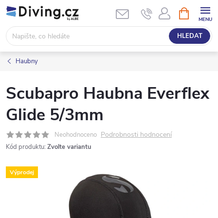
Přejít
NÁKUPNÍ
KOŠÍK
na
obsah
HLEDAT
Haubny
Scubapro Haubna Everflex
Glide 5/3mm
Podrobnosti hodnocení
Neohodnoceno
Kód produktu:
Zvolte variantu
Výprodej