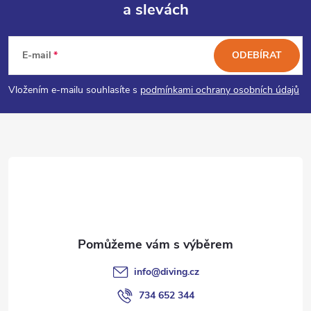
a slevách
Z
á
E-mail
ODEBÍRAT
p
Vložením e-mailu souhlasíte s
podmínkami ochrany osobních údajů
a
t
í
info
@
diving.cz
734 652 344