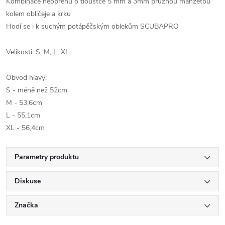
Kombinace neoprénu o tloušťce 5 mm a 3mm pružnou manžetou
kolem obličeje a krku
Hodí se i k suchým potápěčským oblekům SCUBAPRO
Velikosti: S, M, L, XL
Obvod hlavy:
S - méně než 52cm
M - 53,6cm
L - 55,1cm
XL - 56,4cm
Parametry produktu
Diskuse
Značka