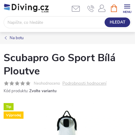
Přejít
NÁKUPNÍ
KOŠÍK
na
obsah
HLEDAT
Na botu
Scubapro Go Sport Bílá
Ploutve
Podrobnosti hodnocení
Neohodnoceno
Kód produktu:
Zvolte variantu
Tip
Výprodej