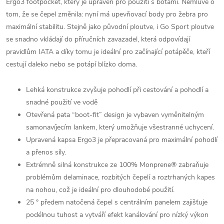
Ergo3 footpocket, který je upraven pro použití s ​​botami. Nemluvě o
tom, že se čepel změnila: nyní má upevňovací body pro žebra pro
maximální stabilitu. Stejně jako původní ploutve, i Go Sport ploutve
se snadno vkládají do příručních zavazadel, která odpovídají
pravidlům IATA a díky tomu je ideální pro začínající potápěče, kteří
cestují daleko nebo se potápí blízko doma.
Lehká konstrukce zvyšuje pohodlí při cestování a pohodlí a
snadné použití ve vodě
Otevřená pata “boot-fit” design je vybaven vyměnitelným
samonavíjecím lankem, který umožňuje všestranné uchycení.
Upravená kapsa Ergo3 je přepracovaná pro maximální pohodlí
a přenos síly.
Extrémně silná konstrukce ze 100% Monprene® zabraňuje
problémům delaminace, rozbitých čepelí a roztrhaných kapes
na nohou, což je ideální pro dlouhodobé použití.
25 ° předem natočená čepel s centrálním panelem zajišťuje
podélnou tuhost a vytváří efekt kanálování pro nízký výkon