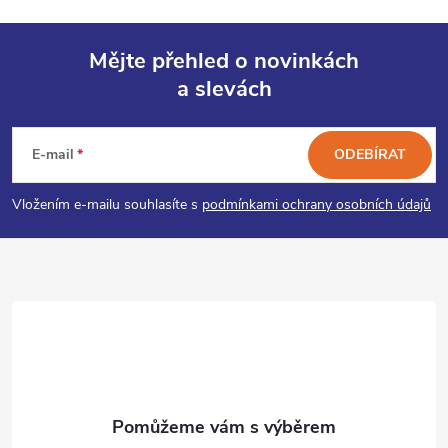
Mějte přehled o novinkách
a slevách
Z
á
E-mail
ODEBÍRAT
p
Vložením e-mailu souhlasíte s
podmínkami ochrany osobních údajů
a
t
í