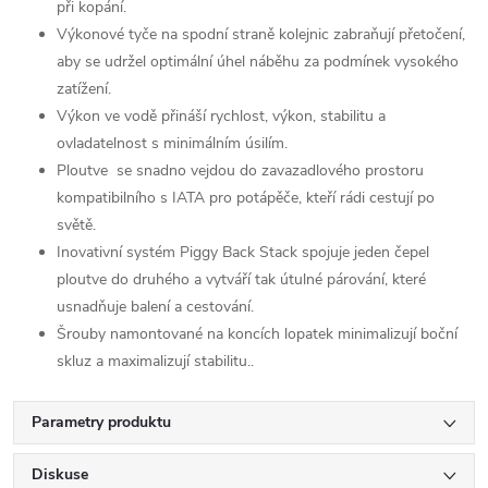
při kopání.
Výkonové tyče na spodní straně kolejnic zabraňují přetočení,
aby se udržel optimální úhel náběhu za podmínek vysokého
zatížení.
Výkon ve vodě přináší rychlost, výkon, stabilitu a
ovladatelnost s minimálním úsilím.
Ploutve se snadno vejdou do zavazadlového prostoru
kompatibilního s IATA pro potápěče, kteří rádi cestují po
světě.
Inovativní systém Piggy Back Stack spojuje jeden čepel
ploutve do druhého a vytváří tak útulné párování, které
usnadňuje balení a cestování.
Šrouby namontované na koncích lopatek minimalizují boční
skluz a maximalizují stabilitu..
Parametry produktu
Diskuse