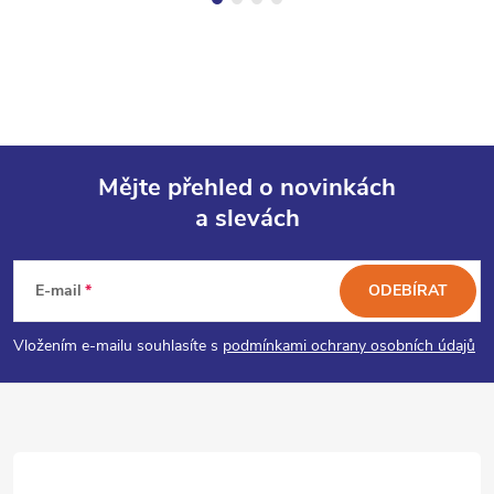
Mějte přehled o novinkách
a slevách
Z
á
E-mail
ODEBÍRAT
p
Vložením e-mailu souhlasíte s
podmínkami ochrany osobních údajů
a
t