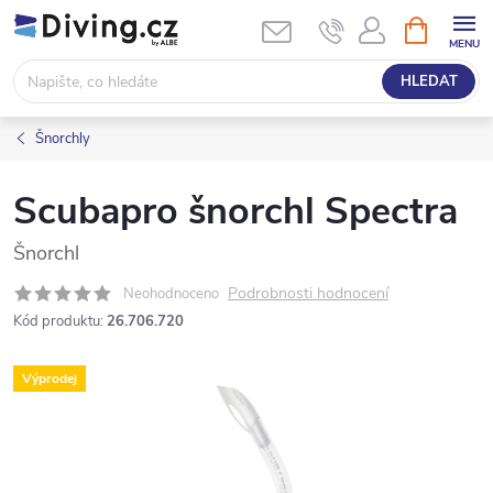
Přejít
NÁKUPNÍ
KOŠÍK
na
obsah
HLEDAT
Šnorchly
Scubapro šnorchl Spectra
Šnorchl
Podrobnosti hodnocení
Neohodnoceno
Kód produktu:
26.706.720
Výprodej