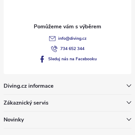
í
info
@
diving.cz
734 652 344
Sleduj nás na Facebooku
Diving.cz informace
Zákaznický servis
Novinky