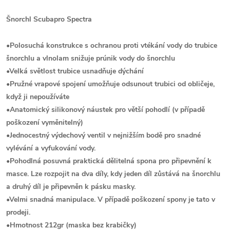
Šnorchl Scubapro Spectra
•Polosuchá konstrukce s ochranou proti vtékání vody do trubice
šnorchlu a vlnolam snižuje prúnik vody do šnorchlu
•Velká světlost trubice usnadňuje dýchání
•Pružné vrapové spojení umožňuje odsunout trubici od obličeje,
když ji nepoužíváte
•Anatomický silikonový náustek pro větší pohodlí (v případě
poškození vyměnitelný)
•Jednocestný výdechový ventil v nejnižším bodě pro snadné
vylévání a vyfukování vody.
•Pohodlná posuvná praktická dělitelná spona pro připevnění k
masce. Lze rozpojit na dva díly, kdy jeden díl zůstává na šnorchlu
a druhý díl je připevněn k pásku masky.
•Velmi snadná manipulace. V případě poškození spony je tato v
prodeji.
•Hmotnost 212gr (maska bez krabičky)