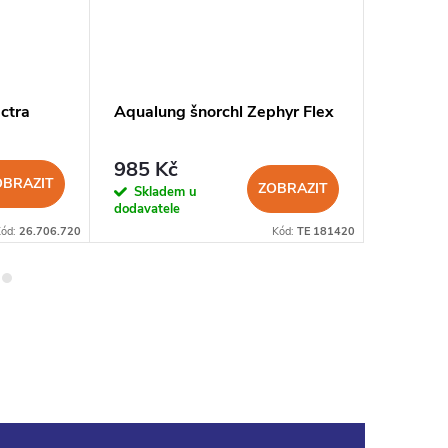
ctra
Aqualung šnorchl Zephyr Flex
Aqualun
985 Kč
985
od
OBRAZIT
ZOBRAZIT
Skladem u
Sklad
dodavatele
dodavatel
Kód:
26.706.720
Kód:
TE 181420