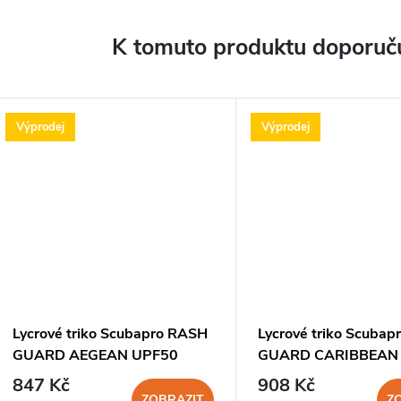
K tomuto produktu doporuču
Výprodej
Výprodej
Lycrové triko Scubapro RASH
Lycrové triko Scuba
GUARD AEGEAN UPF50
GUARD CARIBBEAN
Krátký Rukáv Pánské
Krátký Rukáv Dámsk
847 Kč
908 Kč
ZOBRAZIT
Z