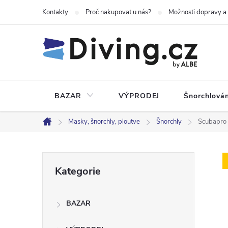
Přejít
Kontakty
Proč nakupovat u nás?
Možnosti dopravy a
na
obsah
BAZAR
VÝPRODEJ
Šnorchlován
Masky, šnorchly, ploutve
Šnorchly
Scubapro 
Domů
P
Přeskočit
Kategorie
kategorie
o
BAZAR
s