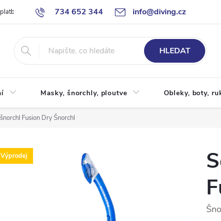
734 652 344
info@diving.cz
 platby
Jak nakupovat
Obchodní podmínky
Reklamace
P
HLEDAT
í
Masky, šnorchly, ploutve
Obleky, boty, ru
šnorchl Fusion Dry
Šnorchl
S
Výprodej
F
Šno