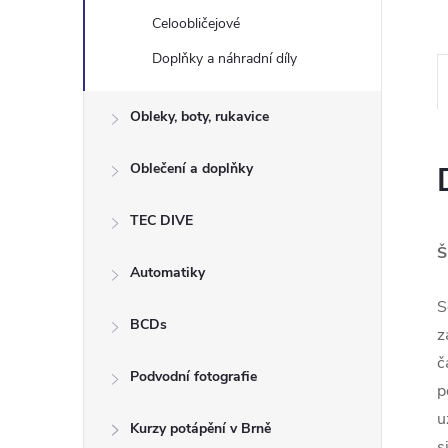
e
Celoobličejové
Doplňky a náhradní díly
l
Obleky, boty, rukavice
Oblečení a doplňky
TEC DIVE
Š
Automatiky
S
BCDs
z
č
Podvodní fotografie
p
u
Kurzy potápění v Brně
s