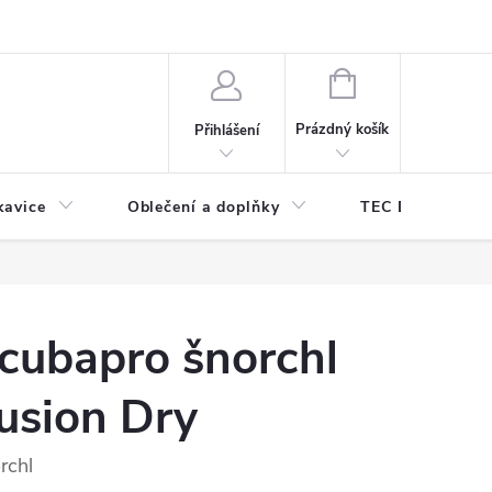
odmínky ochrany osobních údajů
Odstoupení od kupní smlouvy
NÁKUPNÍ
KOŠÍK
Prázdný košík
Přihlášení
kavice
Oblečení a doplňky
TEC DIVE
cubapro šnorchl
usion Dry
rchl