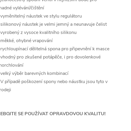
nadné vylévání/čištění
 vyměnitelný náustek ve stylu regulátoru
 silikonový náustek je velmi jemný a neunavuje čelist
 vyrobený z vysoce kvalitního silikonu
 měkké, ohybné vrapování
 rychloupínací dělitelná spona pro připevnění k masce
 vhodný pro zkušené potápěče, i pro dovolenkové
norchlování
 velký výběr barevných kombinací
 V případě poškození spony nebo náustku jsou tyto v
rodeji
EBOJTE SE POUŽÍVAT OPRAVDOVOU KVALITU!