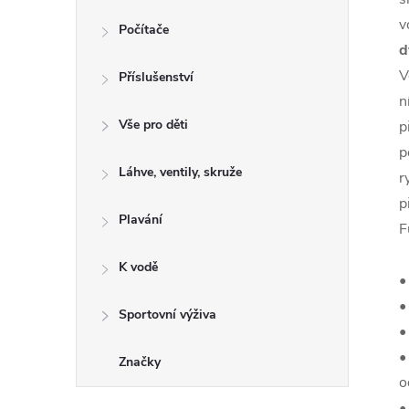
v
Počítače
d
V
Příslušenství
n
Vše pro děti
p
p
Láhve, ventily, skruže
r
p
Plavání
F
K vodě
•
•
Sportovní výživa
•
•
Značky
o
•