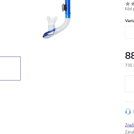
Kód 
Vari
8
735 
Měr
cena
Znač
Záru