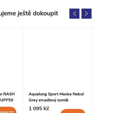
jeme ještě dokoupit
Výprodej
pro RASH
Aqualung Sport Maska Nabul
Scubapr
 UPF50
Grey zrcadlový zorník
é
1 095 Kč
484 K
OBRAZIT