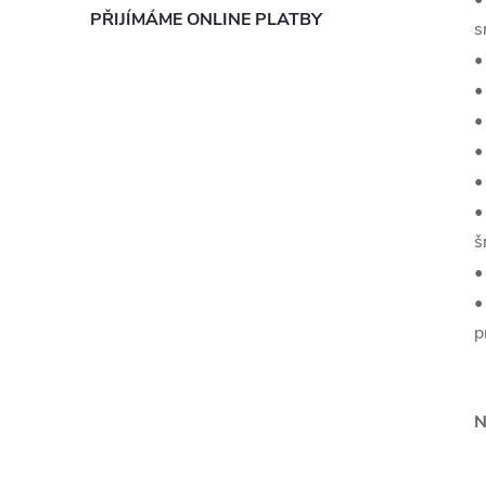
PŘIJÍMÁME ONLINE PLATBY
s
•
•
•
•
•
•
š
•
•
p
N