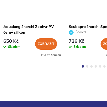
Aqualung šnorchl Zephyr PV
Scubapro šnorchl Spe
černý silikon
Šnorchl
650 Kč
726 Kč
ZOBRAZIT
Z
Skladem
Skladem
Kód:
TE 180700