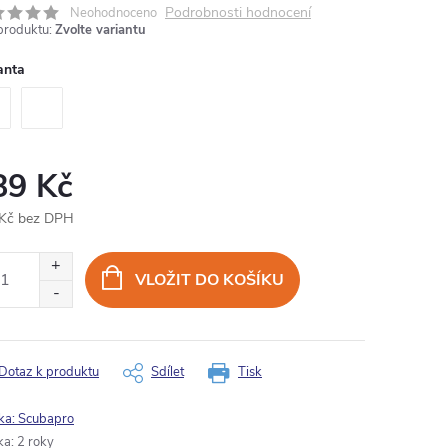
Podrobnosti hodnocení
Neohodnoceno
produktu:
Zvolte variantu
anta
89 Kč
Kč bez DPH
ná
:
VLOŽIT DO KOŠÍKU
Dotaz k produktu
Sdílet
Tisk
ka:
Scubapro
ka
:
2 roky