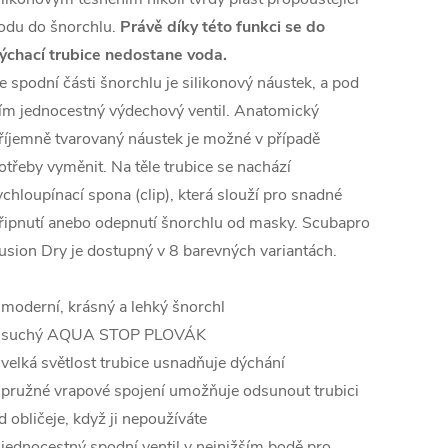
odu do šnorchlu.
Právě díky této funkci se do
ýchací trubice nedostane voda.
e spodní části šnorchlu je silikonový náustek, a pod
ím jednocestný výdechový ventil. Anatomický
říjemně tvarovaný náustek je možné v případě
otřeby vyměnit. Na těle trubice se nachází
ychloupínací spona (clip), která slouží pro snadné
řipnutí anebo odepnutí šnorchlu od masky. Scubapro
usion Dry je dostupný v 8 barevných variantách.
 moderní, krásný a lehký šnorchl
 suchý AQUA STOP PLOVÁK
 velká světlost trubice usnadňuje dýchání
 pružné vrapové spojení umožňuje odsunout trubici
d obličeje, když ji nepoužíváte
 jednocestný spodní ventil v nejnižším bodě pro