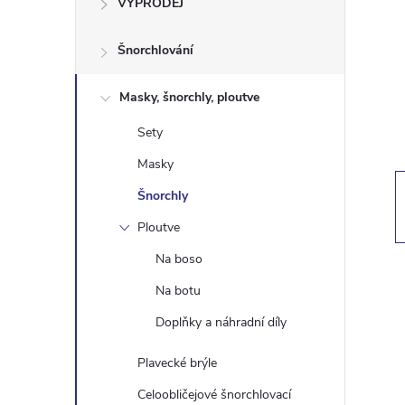
VÝPRODEJ
t
Šnorchlování
r
a
Masky, šnorchly, ploutve
Sety
n
Masky
n
Šnorchly
Ploutve
í
Na boso
p
Na botu
Doplňky a náhradní díly
a
Plavecké brýle
n
Celoobličejové šnorchlovací