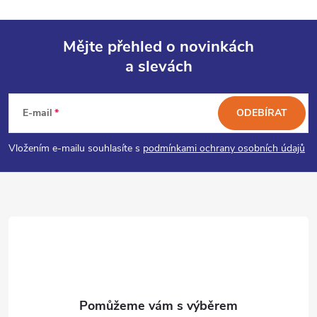
Mějte přehled o novinkách
a slevách
Z
á
E-mail
ODEBÍRAT
p
Vložením e-mailu souhlasíte s
podmínkami ochrany osobních údajů
a
t
í