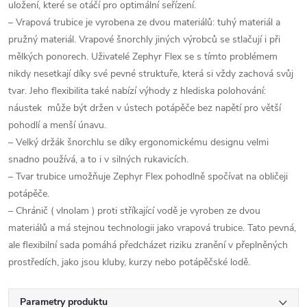
uložení, které se otáčí pro optimální seřízení.
– Vrapová trubice je vyrobena ze dvou materiálů: tuhý materiál a
pružný materiál. Vrapové šnorchly jiných výrobců se stlačují i ​​při
mělkých ponorech. Uživatelé Zephyr Flex se s tímto problémem
nikdy nesetkají díky své pevné struktuře, která si vždy zachová svůj
tvar. Jeho flexibilita také nabízí výhody z hlediska polohování:
náustek může být držen v ústech potápěče bez napětí pro větší
pohodlí a menší únavu.
– Velký držák šnorchlu se díky ergonomickému designu velmi
snadno používá, a to i v silných rukavicích.
– Tvar trubice umožňuje Zephyr Flex pohodlně spočívat na obličeji
potápěče.
– Chránič ( vlnolam ) proti stříkající vodě je vyroben ze dvou
materiálů a má stejnou technologii jako vrapová trubice. Tato pevná,
ale flexibilní sada pomáhá předcházet riziku zranění v přeplněných
prostředích, jako jsou kluby, kurzy nebo potápěčské lodě.
Parametry produktu