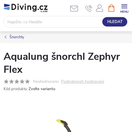
Přejít
NÁKUPNÍ
KOŠÍK
na
obsah
HLEDAT
Šnorchly
Aqualung šnorchl Zephyr
Flex
Podrobnosti hodnocení
Neohodnoceno
Kód produktu:
Zvolte variantu