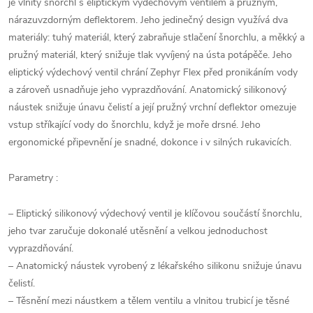
je vlnitý šnorchl s eliptickým výdechovým ventilem a pružným,
nárazuvzdorným deflektorem.
Jeho jedinečný design využívá dva
materiály: tuhý materiál, který zabraňuje stlačení šnorchlu, a měkký a
pružný materiál, který snižuje tlak vyvíjený na ústa potápěče.
Jeho
eliptický výdechový ventil chrání Zephyr Flex před pronikáním vody
a zároveň usnadňuje jeho vyprazdňování.
A
natomický silikonový
náustek snižuje únavu čelistí a její pružný vrchní deflektor omezuje
vstup stříkající vody do šnorchlu, když je moře drsné.
Jeho
ergonomické připevnění je snadné, dokonce i v silných rukavicích.
Parametry :
– Eliptický silikonový výdechový ventil je klíčovou součástí šnorchlu,
jeho tvar zaručuje dokonalé utěsnění a velkou jednoduchost
vyprazdňování.
– Anatomický náustek vyrobený z lékařského silikonu snižuje únavu
čelistí.
– Těsnění mezi náustkem a tělem ventilu a vlnitou trubicí je těsné