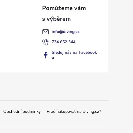
info
@
diving.cz
734 652 344
Sleduj nás na Facebook
u
Obchodní podmínky
Proč nakupovat na Diving.cz?