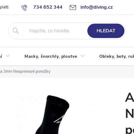
734 652 344
info@diving.cz
 platby
Jak nakupovat
Obchodní podmínky
Reklamace
P
HLEDAT
í
Masky, šnorchly, ploutve
Obleky, boty, ru
a 3mm Neoprenové ponožky
A
N
p