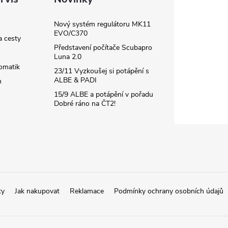
Nový systém regulátoru MK11
EVO/C370
a cesty
Představení počítače Scubapro
Luna 2.0
omatik
23/11 Vyzkoušej si potápění s
ALBE & PADI
m
15/9 ALBE a potápění v pořadu
Dobré ráno na ČT2!
ty
Jak nakupovat
Reklamace
Podmínky ochrany osobních údajů