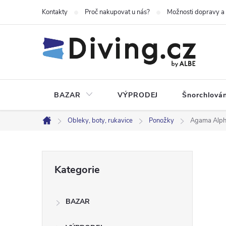
Přejít
Kontakty
Proč nakupovat u nás?
Možnosti dopravy a
na
obsah
BAZAR
VÝPRODEJ
Šnorchlován
Obleky, boty, rukavice
Ponožky
Agama Alph
Domů
P
Přeskočit
Kategorie
kategorie
o
BAZAR
s