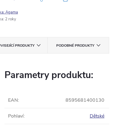
ka:
Agama
ka
:
2 roky
VISEJÍCÍ PRODUKTY
PODOBNÉ PRODUKTY
Parametry produktu:
EAN
:
8595681400130
Pohlaví
:
Dětské