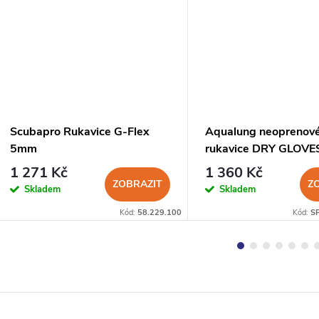
Scubapro Rukavice G-Flex
Aqualung neoprenov
5mm
rukavice DRY GLOVE
SEAMS 3mm
1 271 Kč
1 360 Kč
ZOBRAZIT
Z
Skladem
Skladem
Kód:
58.229.100
Kód:
S