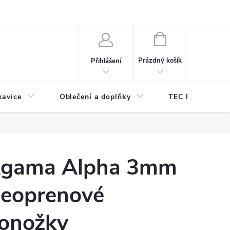
odmínky ochrany osobních údajů
Odstoupení od kupní smlouvy
NÁKUPNÍ
KOŠÍK
Prázdný košík
Přihlášení
kavice
Oblečení a doplňky
TEC DIVE
gama Alpha 3mm
eoprenové
onožky