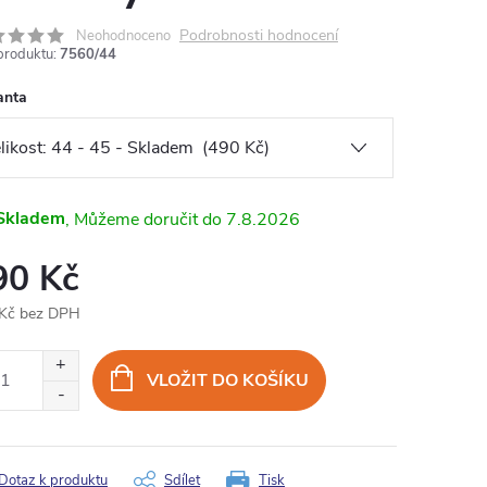
Podrobnosti hodnocení
Neohodnoceno
produktu:
7560/44
anta
Skladem
7.8.2026
90 Kč
Kč bez DPH
ná
:
VLOŽIT DO KOŠÍKU
Dotaz k produktu
Sdílet
Tisk