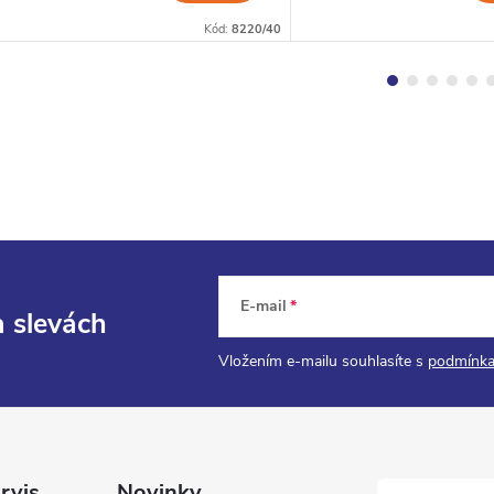
Kód:
8220/40
E-mail
a slevách
Vložením e-mailu souhlasíte s
podmínka
rvis
Novinky