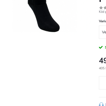
Kód 
Vari
4
405 
Měr
cena