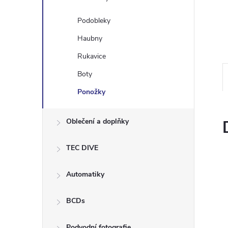
e
Podobleky
l
Haubny
Rukavice
Boty
Ponožky
Oblečení a doplňky
TEC DIVE
Automatiky
BCDs
Podvodní fotografie