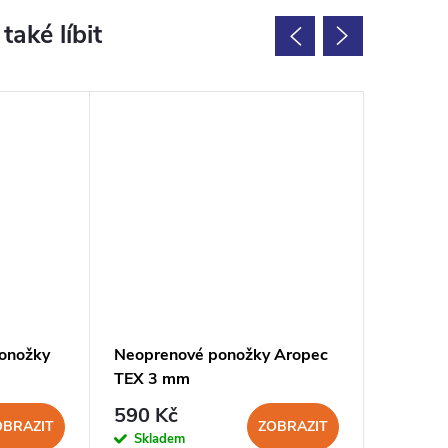
onožky
Neoprenové ponožky Aropec
Aropec
TEX 3 mm
neopren
590 Kč
450 K
OBRAZIT
ZOBRAZIT
Skladem
Sklad