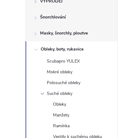
VÝPRODEJ
t
Šnorchlování
r
a
Masky, šnorchly, ploutve
n
Obleky, boty, rukavice
Scubapro YULEX
n
Mokré obleky
í
Polosuché obleky
Suché obleky
p
Obleky
a
Manžety
n
Ramínka
Ventily k suchému obleku