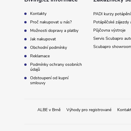
a
t
Kontakty
PADI kurzy potápění
Proč nakupovat u nás?
Potápěčské zájezdy 
í
Půjčovna výstroje
Možnosti dopravy a platby
Servis Scubapro aut
Jak nakupovat
Scubapro showroo
Obchodní podmínky
Reklamace
Podmínky ochrany osobních
údajů
Odstoupení od kupní
smlouvy
ALBE v Brně
Výhody pro registrované
Kontak