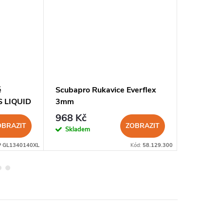
é
Scubapro Rukavice Everflex
Dětské 
S LIQUID
3mm
SCUBAP
968 Kč
424 K
OBRAZIT
ZOBRAZIT
Skladem
Sklad
P GL1340140XL
Kód:
58.129.300